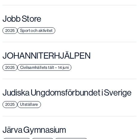
Jobb Store
2025
Sport och aktivitet
JOHANNITERHJÄLPEN
2025
Civilsamhällets tält – 14 juni
Judiska Ungdomsförbundet i Sverige
2025
Utställare
Järva Gymnasium