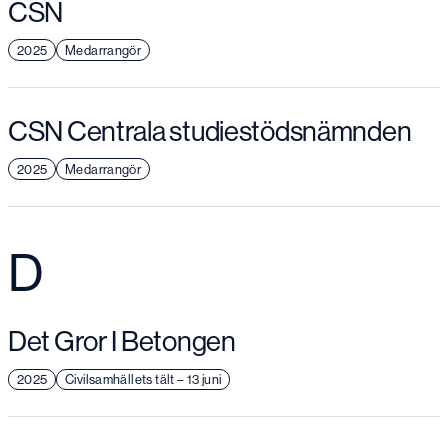
CSN
2025
Medarrangör
CSN Centrala studiestödsnämnden
2025
Medarrangör
D
Det Gror I Betongen
2025
Civilsamhällets tält – 13 juni