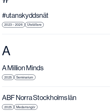
#utanskyddsnät
2023 – 2026
Utställare
A
A Million Minds
2025
Seminarium
ABF Norra Stockholms län
2025
Medarrangör