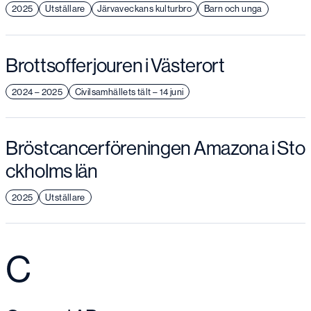
2025
Utställare
Järvaveckans kulturbro
Barn och unga
Brottsofferjouren i Västerort
2024 – 2025
Civilsamhällets tält – 14 juni
Bröstcancerföreningen Amazona i Sto
ckholms län
2025
Utställare
C