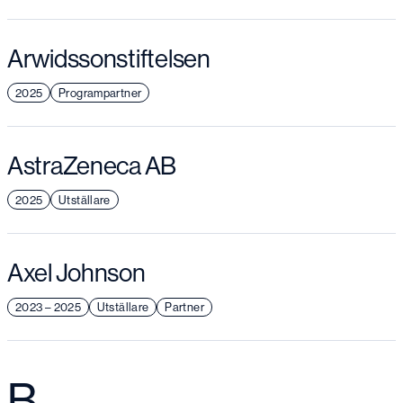
Arwidssonstiftelsen
2025
Programpartner
AstraZeneca AB
2025
Utställare
Axel Johnson
2023 – 2025
Utställare
Partner
B