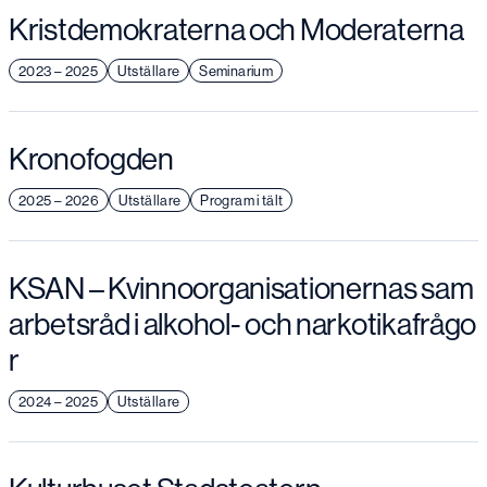
Kristdemokraterna och Moderaterna
2023 – 2025
Utställare
Seminarium
Kronofogden
2025 – 2026
Utställare
Program i tält
KSAN – Kvinnoorganisationernas sam
arbetsråd i alkohol- och narkotikafrågo
r
2024 – 2025
Utställare