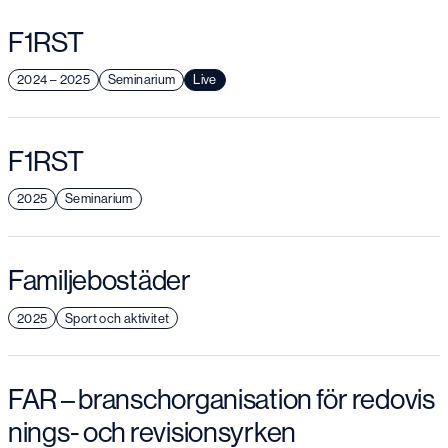
F1RST
2024 – 2025
Seminarium
Live
F1RST
2025
Seminarium
Familjebostäder
2025
Sport och aktivitet
FAR – branschorganisation för redovis
nings- och revisionsyrken