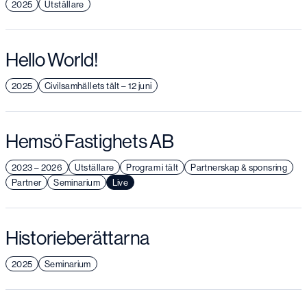
2025
Utställare
Hello World!
2025
Civilsamhällets tält – 12 juni
Hemsö Fastighets AB
2023 – 2026
Utställare
Program i tält
Partnerskap & sponsring
Partner
Seminarium
Live
Historieberättarna
2025
Seminarium