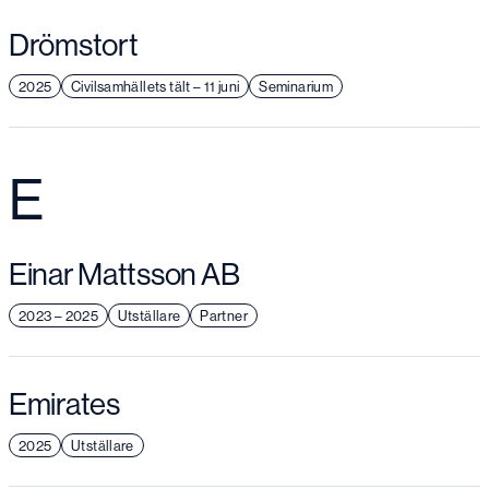
Drömstort
2025
Civilsamhällets tält – 11 juni
Seminarium
E
Einar Mattsson AB
2023 – 2025
Utställare
Partner
Emirates
2025
Utställare