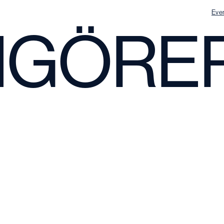
Eve
GÖRER