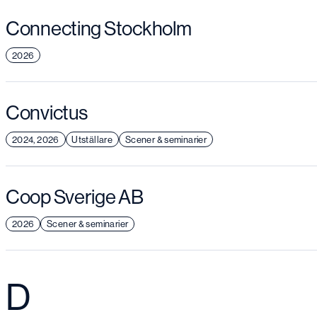
Connecting Stockholm
2026
Convictus
2024, 2026
Utställare
Scener & seminarier
Coop Sverige AB
2026
Scener & seminarier
D