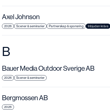
Axel Johnson
2026
Scener & seminarier
Partnerskap & sponsring
Inbjudan krävs
B
Bauer Media Outdoor Sverige AB
2026
Scener & seminarier
Bergmossen AB
2026