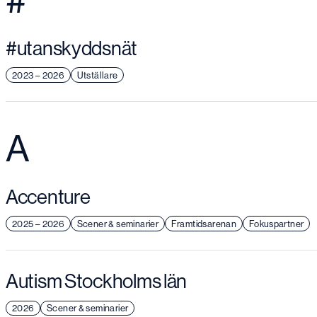
#utanskyddsnät
2023 – 2026
Utställare
A
Accenture
2025 – 2026
Scener & seminarier
Framtidsarenan
Fokuspartner
Autism Stockholms län
2026
Scener & seminarier