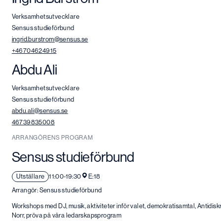
Verksamhetsutvecklare
Sensus studieförbund
ingrid.burstrom@sensus.se
+46704624915
Abdu Ali
Verksamhetsutvecklare
Sensus studieförbund
abdu.ali@sensus.se
46739835008
ARRANGÖRENS PROGRAM
Sensus studieförbund
Utställare
11:00-19:30
E:18
Arrangör: Sensus studieförbund
Workshops med DJ, musik, aktiviteter inför valet, demokratisamtal, Antidi
Norr, pröva på våra ledarskapsprogram