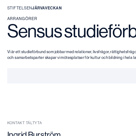
STIFTELSEN
JÄRVAVECKAN
Hoppa
ARRANGÖRER
Sensus studieför
till
innehåll
Vi är ett studieförbund som jobbar med relationer, livsfrågor, rättighetsf
och samarbetsparter skapar vi mötesplatser för kultur och bildning i hela l
KONTAKT TÄLTYTA
Ingrid Burström