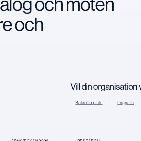
ialog och möten
re och
Vill din organisatio
Boka din plats
Logga in