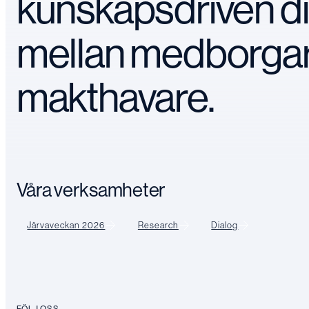
kunskapsdriven d
mellan medborga
makthavare.
Våra verksamheter
Järvaveckan 2026
Research
Dialog