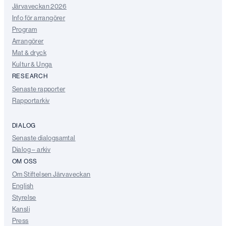
Järvaveckan 2026
Info för arrangörer
Program
Arrangörer
Mat & dryck
Kultur & Unga
RESEARCH
Senaste rapporter
Rapportarkiv
DIALOG
Senaste dialogsamtal
Dialog – arkiv
OM OSS
Om Stiftelsen Järvaveckan
English
Styrelse
Kansli
Press