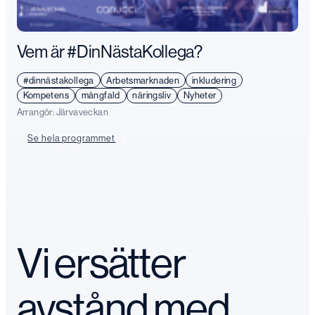
Vem är #DinNästaKollega?
#dinnästakollega
Arbetsmarknaden
inkludering
Kompetens
mångfald
näringsliv
Nyheter
Arrangör:
Järvaveckan
Se hela programmet
Vi ersätter
avstånd med