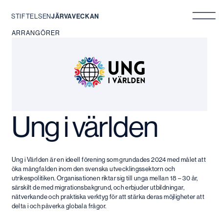
STIFTELSEN
JÄRVAVECKAN
Hoppa
ARRANGÖRER
till
innehåll
Ung i världen
Ung i Världen är en ideell förening som grundades 2024 med målet att
öka mångfalden inom den svenska utvecklingssektorn och
utrikespolitiken. Organisationen riktar sig till unga mellan 18 – 30 år,
särskilt de med migrationsbakgrund, och erbjuder utbildningar,
nätverkande och praktiska verktyg för att stärka deras möjligheter att
delta i och påverka globala frågor.