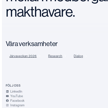
makthavare.
Våra verksamheter
Järvaveckan 2026
Research
Dialog
FÖLJ OSS
LinkedIn
YouTube
Facebook
Instagram