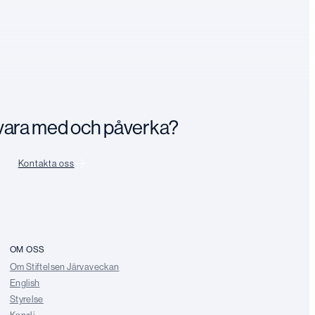
n vara med och påverka?
Kontakta oss
OM OSS
Om Stiftelsen Järvaveckan
English
Styrelse