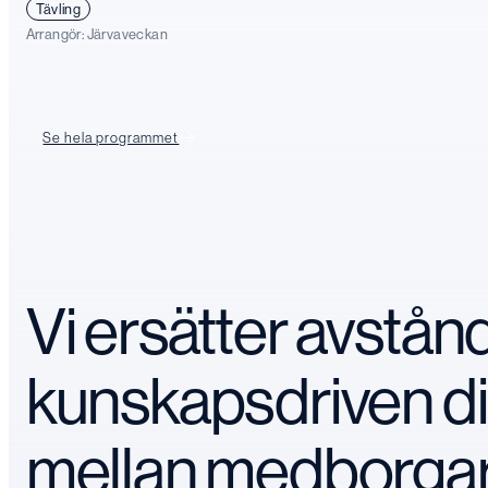
Tävling
Arrangör:
Järvaveckan
Se hela programmet
Vi ersätter avstå
kunskapsdriven d
mellan medborga