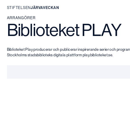
STIFTELSEN
JÄRVAVECKAN
Hoppa
ARRANGÖRER
Biblioteket PLAY
till
innehåll
Biblioteket Play producerar och publicerar inspirerande serier och progra
Stockholms stadsbiblioteks digitala plattform play.biblioteket.se.