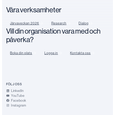
Våra verksamheter
Järvaveckan 2026
Research
Dialog
Vill din organisation vara med och
påverka?
Boka din plats
Logga in
Kontakta oss
FÖLJ OSS
LinkedIn
YouTube
Facebook
Instagram