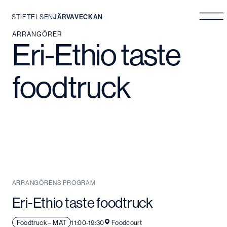
STIFTELSEN
JÄRVAVECKAN
Hoppa
ARRANGÖRER
Eri-Ethio taste
till
innehåll
foodtruck
ARRANGÖRENS PROGRAM
Eri-Ethio taste foodtruck
Foodtruck – MAT
11:00-19:30
Foodcourt