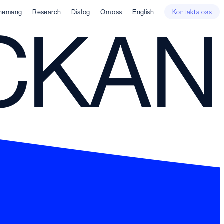
nemang
Research
Dialog
Om oss
English
Kontakta oss
CKAN