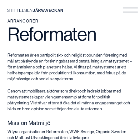
STIFTELSEN
JÄRVAVECKAN
Hoppa
ARRANGÖRER
Reformaten
till
innehåll
Reformaten är en partipolitiskt- och religiöst obunden förening med
mål att påskynda en forskningsbaserad omställning av matsystemet –
för människans och planetens hälsa. Vi tittar på matsystemet ur ett
helhetsperspektiv; från produktion till konsumtion, med fokus på de
miljömässiga och sociala aspekterna.
Genom att mobilisera aktörer som direkt och indirekt jobbar med
matsystemet skapar vi en gemensam plattform för politisk
påtryckning. Vi strävar efter att öka det allmänna engagemanget och
bilda en bred opinion som stödjer den akuta reformen.
Mission Matmiljö
Vi fyra organisationer Reformaten, WWF Sverige, Organic Sweden
och MatLust Utvecklingsnod är initiativtagare