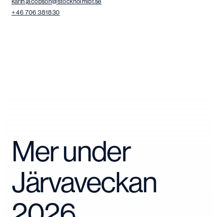
karin.jacobson@stockholmlbf.se
+ 46 706 381830
Mer under
Järvaveckan
2026