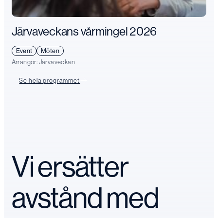
Järvaveckans vårmingel 2026
Event
Möten
Arrangör:
Järvaveckan
Se hela programmet
Vi ersätter
avstånd med