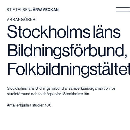
STIFTELSEN
JÄRVAVECKAN
Hoppa
ARRANGÖRER
Stockholms läns
till
innehåll
Bildningsförbund,
Folkbildningstälte
Stockholms läns Bildningsförbund är samverkansorganisation för
studieförbund och folkhögskolor i Stockholms län.
Antal erbjudna studier: 100