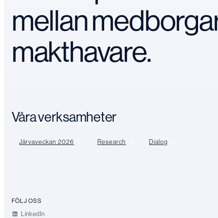
mellan medborga
makthavare.
Våra verksamheter
Järvaveckan 2026
Research
Dialog
FÖLJ OSS
LinkedIn