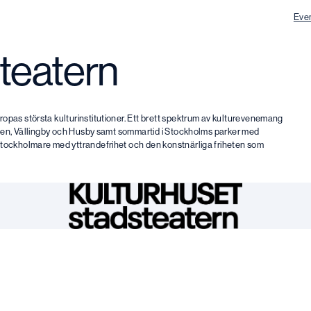
Eve
teatern
opas största kulturinstitutioner. Ett brett spektrum av kulturevenemang
olmen, Vällingby och Husby samt sommartid i Stockholms parker med
stockholmare med yttrandefrihet och den konstnärliga friheten som