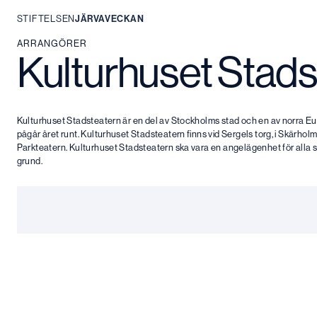
STIFTELSEN
JÄRVAVECKAN
Hoppa
ARRANGÖRER
Kulturhuset Stads
till
innehåll
Kulturhuset Stadsteatern är en del av Stockholms stad och en av norra Eur
pågår året runt. Kulturhuset Stadsteatern finns vid Sergels torg, i Skärh
Parkteatern. Kulturhuset Stadsteatern ska vara en angelägenhet för alla 
grund.