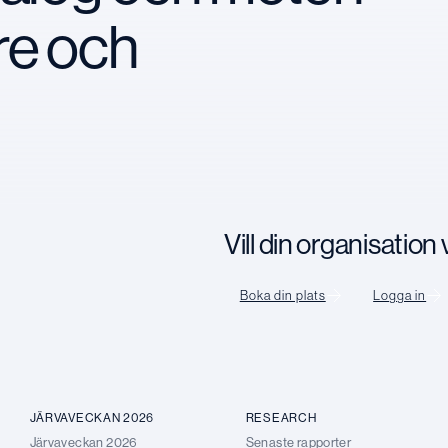
re och
Vill din organisatio
Boka din plats
Logga in
JÄRVAVECKAN 2026
RESEARCH
Järvaveckan 2026
Senaste rapporter