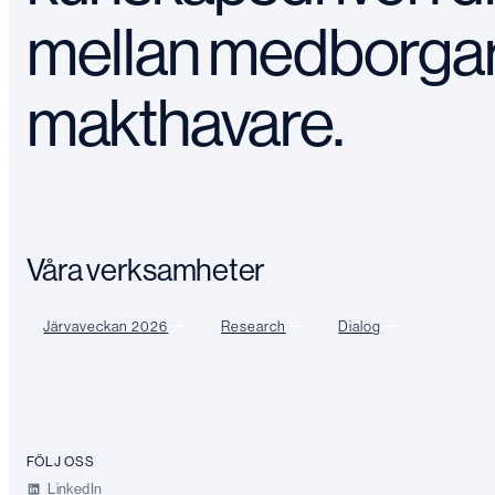
mellan medborga
makthavare.
Våra verksamheter
Järvaveckan 2026
Research
Dialog
FÖLJ OSS
LinkedIn