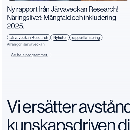
Ny rapport från Järvaveckan Research!
Näringslivet: Mångfald och inkludering
2025.
Järvaveckan Research
Nyheter
rapportlansering
Arrangör:
Järvaveckan
Se hela programmet
Vi ersätter avstå
kunskapsdriven d