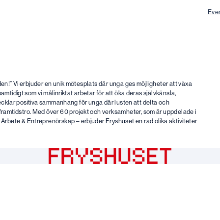
Eve
den!” Vi erbjuder en unik mötesplats där unga ges möjligheter att växa
mtidigt som vi målinriktat arbetar för att öka deras självkänsla,
tvecklar positiva sammanhang för unga där lusten att delta och
amtidstro. Med över 60 projekt och verksamheter, som är uppdelade i
rbete & Entreprenörskap – erbjuder Fryshuset en rad olika aktiviteter