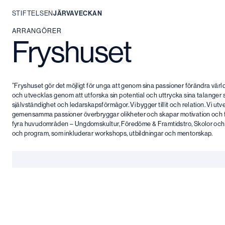
STIFTELSEN
JÄRVAVECKAN
Hoppa
ARRANGÖRER
Fryshuset
till
innehåll
”Fryshuset gör det möjligt för unga att genom sina passioner förändra värl
och utvecklas genom att utforska sin potential och uttrycka sina talanger sa
självständighet och ledarskapsförmågor. Vi bygger tillit och relation. Vi u
gemensamma passioner överbryggar olikheter och skapar motivation och fr
fyra huvudområden – Ungdomskultur, Föredöme & Framtidstro, Skolor och A
och program, som inkluderar workshops, utbildningar och mentorskap.