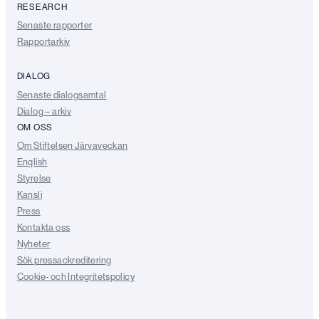
RESEARCH
Senaste rapporter
Rapportarkiv
DIALOG
Senaste dialogsamtal
Dialog – arkiv
OM OSS
Om Stiftelsen Järvaveckan
English
Styrelse
Kansli
Press
Kontakta oss
Nyheter
Sök pressackreditering
Cookie- och Integritetspolicy