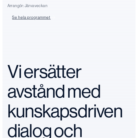
Arrangör:
Järvaveckan
Se hela programmet
Vi ersätter
avstånd med
kunskapsdriven
dialog och