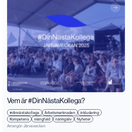
Vem är #DinNästaKollega?
#dinnästakollega
Arbetsmarknaden
inkludering
Kompetens
mångfald
näringsliv
Nyheter
Arrangör:
Järvaveckan