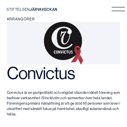
STIFTELSEN
JÄRVAVECKAN
Hoppa
ARRANGÖRER
till
innehåll
Convictus
Convictus är en partipolitiskt och religiöst obunden idéell förening som
bedriver verksamhet i Stockholm och samverkar över hela landet.
Föreningens primära målsättning är att ge stöd till personer som lever i
utsatthet med särskilt fokus på hemlöshet, skadligt substansbruk och
hälsa.