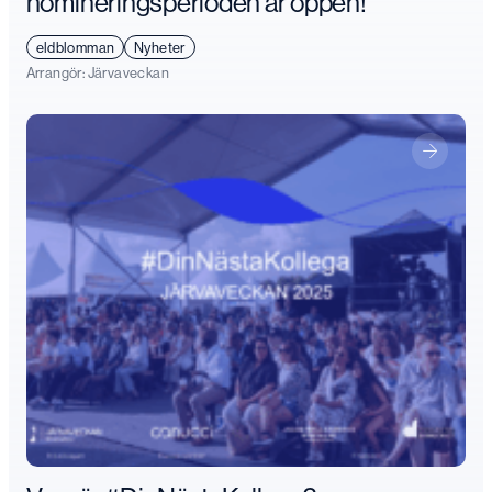
nomineringsperioden är öppen!
eldblomman
Nyheter
Arrangör:
Järvaveckan