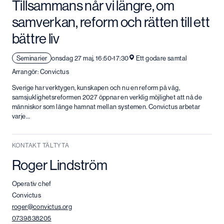
Tillsammans når vi längre, om
samverkan, reform och rätten till ett
bättre liv
Seminarier
onsdag 27 maj, 16:50-17:30
Ett godare samtal
Arrangör: Convictus
Sverige har verktygen, kunskapen och nu en reform på väg,
samsjuklighetsreformen 2027 öppnar en verklig möjlighet att nå de
människor som länge hamnat mellan systemen. Convictus arbetar
varje…
KONTAKT TÄLTYTA
Roger Lindström
Operativ chef
Convictus
roger@convictus.org
0739838205