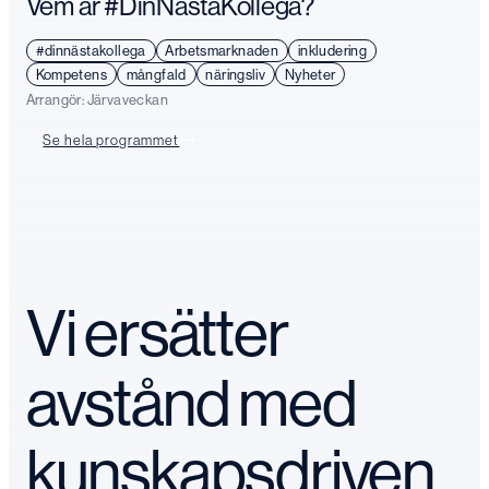
Vem är #DinNästaKollega?
#dinnästakollega
Arbetsmarknaden
inkludering
Kompetens
mångfald
näringsliv
Nyheter
Arrangör:
Järvaveckan
Se hela programmet
Vi ersätter
avstånd med
kunskapsdriven