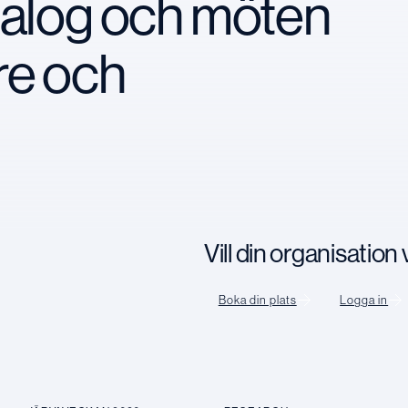
ialog och möten
re och
Vill din organisatio
Boka din plats
Logga in