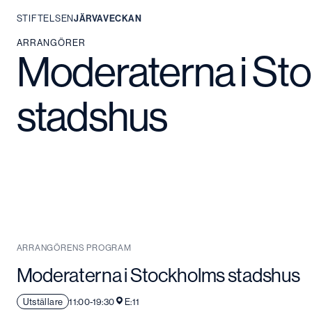
STIFTELSEN
JÄRVAVECKAN
Hoppa
ARRANGÖRER
Moderaterna i St
till
innehåll
stadshus
ARRANGÖRENS PROGRAM
Moderaterna i Stockholms stadshus
Utställare
11:00-19:30
E:11