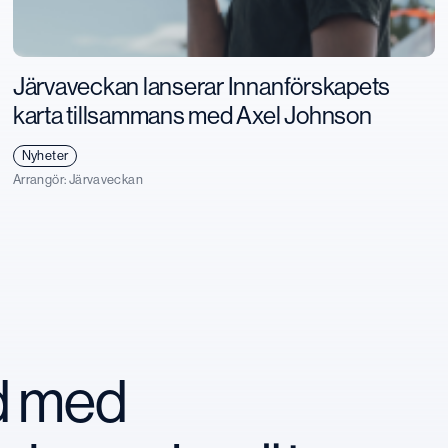
Järvaveckan lanserar Innanförskapets
karta tillsammans med Axel Johnson
Nyheter
Arrangör:
Järvaveckan
nd med