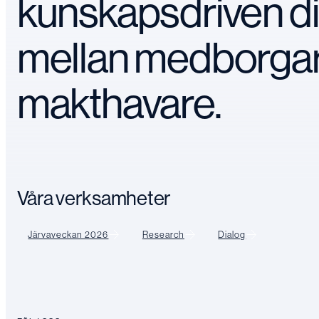
kunskapsdriven d
mellan medborga
makthavare.
Våra verksamheter
Järvaveckan 2026
Research
Dialog