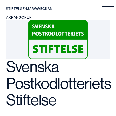
STIFTELSEN
JÄRVAVECKAN
Hoppa
ARRANGÖRER
till
innehåll
Svenska
Postkodlotteriets
Stiftelse