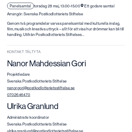
Panelsamtal
torsdag 28 maj, 13:00-15:00
Ett godare samtal
Arrangör: Svenska Postkodlotteriets Stiftelse
Genom två programdelar varvas panelsamtal med kulturella inslag,
film, musik och kreativa uttryck – allt för att visa hur drömmar kan bli till
handling. Utifrån Postkodlotteriets Stiftelses…
KONTAKT TÄLTYTA
Nanor Mahdessian Gori
Projektledare
Svenska Postkodlotteriets Stiftelse
nanor.gori@postkodlotterietsstiftelse.se
0702646470
Ulrika Granlund
Administrativ koordinator
Svenska Postkodlotteriets Stiftelse
ulrika.granlund@postkodlotterietsstiftelse.se