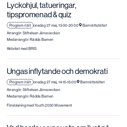
Lyckohjul, tatueringar,
tipspromenad & quiz
Program i tält
onsdag 27 maj, 13:00-20:00
Barnrättstältet
Arrangör: Stiftelsen Järvaveckan
Medarrangör: Rädda Barnen
Aktivitet med BRIS
Ungas inflytande och demokrati
Program i tält
onsdag 27 maj, 14:15-15:00
Barnrättstältet
Arrangör: Stiftelsen Järvaveckan
Medarrangör: Rädda Barnen
Föreläsning med Youth 2030 Movement