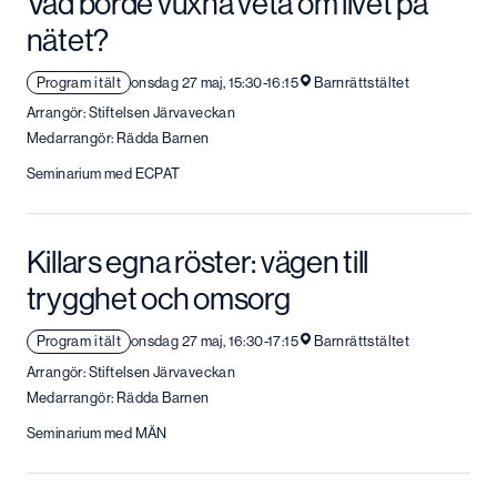
Vad borde vuxna veta om livet på
nätet?
Program i tält
onsdag 27 maj, 15:30-16:15
Barnrättstältet
Arrangör: Stiftelsen Järvaveckan
Medarrangör: Rädda Barnen
Seminarium med ECPAT
Killars egna röster: vägen till
trygghet och omsorg
Program i tält
onsdag 27 maj, 16:30-17:15
Barnrättstältet
Arrangör: Stiftelsen Järvaveckan
Medarrangör: Rädda Barnen
Seminarium med MÄN