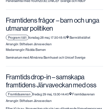
Panelsamtal med Youth2030, UNICEF Sverige och RBUF
Framtidens frågor – barn och unga
utmanar politiken
Program i tält
torsdag 28 maj, 17:30-18:15
Barnrättstältet
Arrangör: Stiftelsen Järvaveckan
Medarrangör: Rädda Barnen
Seminarium med Allmänna Barnhuset och Unicef Sverige
Framtids drop-in – samskapa
framtidens Järvaveckan med oss
Framtidsarenan
fredag 29 maj, 13:30-14:40
Framtidsarenan
Arrangör: Stiftelsen Järvaveckan
Efter 10 år av Järvaveckan går vi in i en utforskande förnyelseprocess