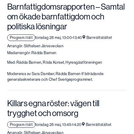
Barnfattigdomsrapporten – Samtal
om ökade barnfattigdom och
politiska lösningar
Program i tält
torsdag 28 maj, 13:00-13:40
Barnrättstältet
Arrangör: Stiftelsen Järvaveckan
Medarrangör: Rädda Barnen
Med: Rädda Barnen, Röda Korset, Hyresgästföreningen
Modereras av Sara Damber, Rädda Barnen tf biträdande
generalsekreterare och Chef Sverigeprogrammet.
Killars egna röster: vägen till
trygghet och omsorg
Program i tält
torsdag 28 maj, 13:45-14:20
Barnrättstältet
Arrangör: Stiftelsen Järvaveckan