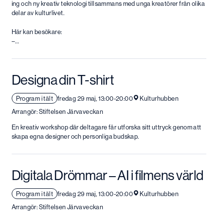
ing och ny kreativ teknologi tillsammans med unga kreatörer från olika
delar av kulturlivet.
Här kan besökare:
–…
Designa din T-shirt
Program i tält
fredag 29 maj, 13:00-20:00
Kulturhubben
Arrangör: Stiftelsen Järvaveckan
En kreativ workshop där deltagare får utforska sitt uttryck genom att
skapa egna designer och personliga budskap.
Digitala Drömmar – AI i filmens värld
Program i tält
fredag 29 maj, 13:00-20:00
Kulturhubben
Arrangör: Stiftelsen Järvaveckan