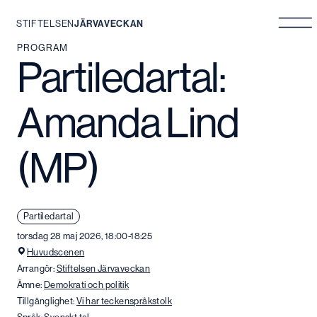
STIFTELSEN
JÄRVAVECKAN
Hoppa
PROGRAM
Partiledartal:
till
innehåll
Amanda Lind
(MP)
Partiledartal
torsdag 28 maj 2026, 18:00-18:25
Huvudscenen
Arrangör:
Stiftelsen Järvaveckan
Ämne:
Demokrati och politik
Tillgänglighet:
Vi har teckenspråkstolk
Språk:
Svenskt tal