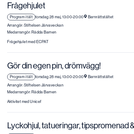
Frågehjulet
Program i tält
torsdag 28 maj, 13:00-20:00
Barnrättstältet
Arrangör: Stiftelsen Järvaveckan
Medarrangör: Rädda Barnen
Frågehjulet med ECPAT
Gör din egen pin, drömvägg!
Program i tält
torsdag 28 maj, 13:00-20:00
Barnrättstältet
Arrangör: Stiftelsen Järvaveckan
Medarrangör: Rädda Barnen
Aktivitet med Unicef
Lyckohjul, tatueringar, tipspromenad &