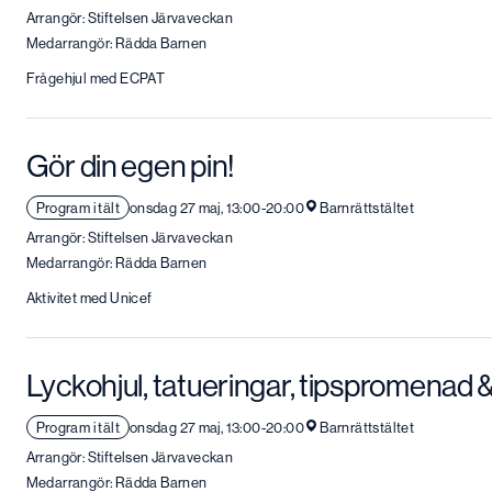
Arrangör: Stiftelsen Järvaveckan
Medarrangör: Rädda Barnen
Frågehjul med ECPAT
Gör din egen pin!
Program i tält
onsdag 27 maj, 13:00-20:00
Barnrättstältet
Arrangör: Stiftelsen Järvaveckan
Medarrangör: Rädda Barnen
Aktivitet med Unicef
Lyckohjul, tatueringar, tipspromenad &
Program i tält
onsdag 27 maj, 13:00-20:00
Barnrättstältet
Arrangör: Stiftelsen Järvaveckan
Medarrangör: Rädda Barnen