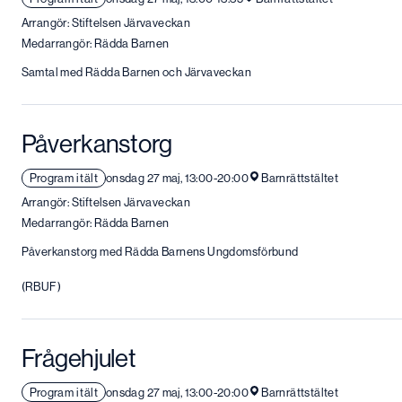
Arrangör: Stiftelsen Järvaveckan
Medarrangör: Rädda Barnen
Samtal med Rädda Barnen och Järvaveckan
Påverkanstorg
Program i tält
onsdag 27 maj, 13:00-20:00
Barnrättstältet
Arrangör: Stiftelsen Järvaveckan
Medarrangör: Rädda Barnen
Påverkanstorg med Rädda Barnens Ungdomsförbund
(RBUF)
Frågehjulet
Program i tält
onsdag 27 maj, 13:00-20:00
Barnrättstältet