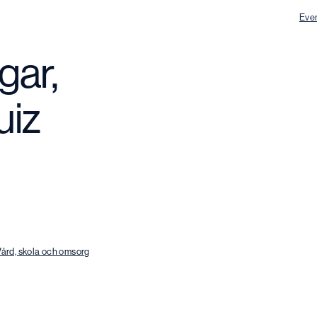
Eve
gar,
uiz
Vård, skola och omsorg