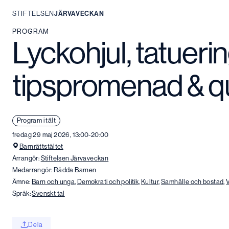
STIFTELSEN
JÄRVAVECKAN
Hoppa
PROGRAM
Lyckohjul, tatuerin
till
innehåll
tipspromenad & q
Program i tält
fredag 29 maj 2026, 13:00-20:00
Barnrättstältet
Arrangör:
Stiftelsen Järvaveckan
Medarrangör: Rädda Barnen
Ämne:
Barn och unga
,
Demokrati och politik
,
Kultur
,
Samhälle och bostad
,
Språk:
Svenskt tal
Dela