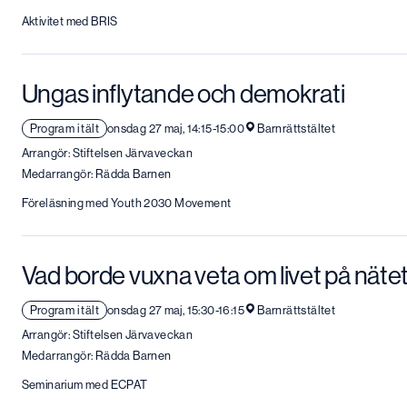
Aktivitet med BRIS
Ungas inflytande och demokrati
Program i tält
onsdag 27 maj, 14:15-15:00
Barnrättstältet
Arrangör: Stiftelsen Järvaveckan
Medarrangör: Rädda Barnen
Föreläsning med Youth 2030 Movement
Vad borde vuxna veta om livet på näte
Program i tält
onsdag 27 maj, 15:30-16:15
Barnrättstältet
Arrangör: Stiftelsen Järvaveckan
Medarrangör: Rädda Barnen
Seminarium med ECPAT