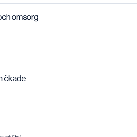
t och omsorg
m ökade
are och Chef