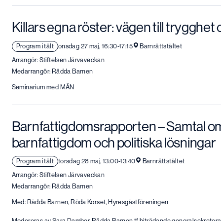
Killars egna röster: vägen till trygghe
Program i tält
onsdag 27 maj, 16:30-17:15
Barnrättstältet
Arrangör: Stiftelsen Järvaveckan
Medarrangör: Rädda Barnen
Seminarium med MÄN
Barnfattigdomsrapporten – Samtal o
barnfattigdom och politiska lösningar
Program i tält
torsdag 28 maj, 13:00-13:40
Barnrättstältet
Arrangör: Stiftelsen Järvaveckan
Medarrangör: Rädda Barnen
Med: Rädda Barnen, Röda Korset, Hyresgästföreningen
Modereras av Sara Damber, Rädda Barnen tf biträdande generalsekreter