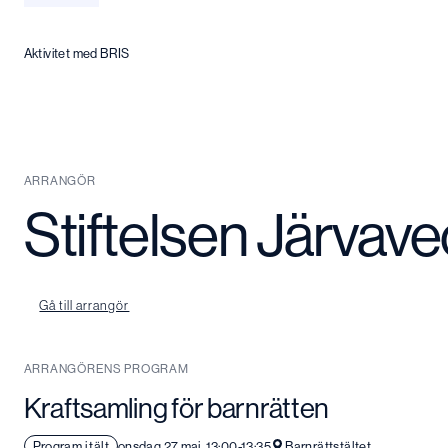
Aktivitet med BRIS
ARRANGÖR
Stiftelsen Järvav
Gå till arrangör
ARRANGÖRENS PROGRAM
Kraftsamling för barnrätten
Program i tält
onsdag 27 maj, 13:00-13:35
Barnrättstältet