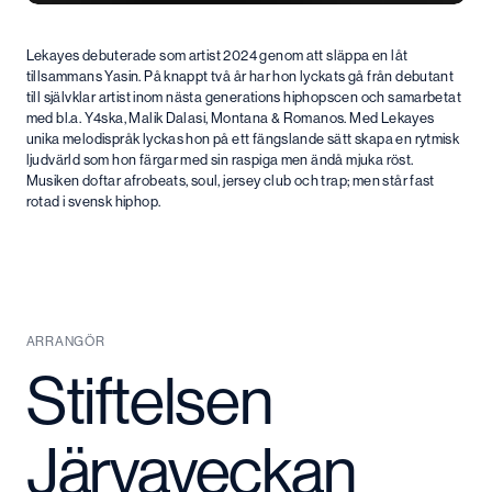
Lekayes debuterade som artist 2024 genom att släppa en låt
tillsammans Yasin. På knappt två år har hon lyckats gå från debutant
till självklar artist inom nästa generations hiphopscen och samarbetat
med bl.a. Y4ska, Malik Dalasi, Montana & Romanos. Med Lekayes
unika melodispråk lyckas hon på ett fängslande sätt skapa en rytmisk
ljudvärld som hon färgar med sin raspiga men ändå mjuka röst.
Musiken doftar afrobeats, soul, jersey club och trap; men står fast
rotad i svensk hiphop.
ARRANGÖR
Stiftelsen
Järvaveckan