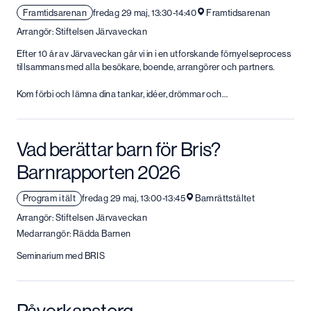
Framtidsarenan
fredag 29 maj, 13:30-14:40
Framtidsarenan
Arrangör: Stiftelsen Järvaveckan
Efter 10 år av Järvaveckan går vi in i en utforskande förnyelseprocess
tillsammans med alla besökare, boende, arrangörer och partners.
Kom förbi och lämna dina tankar, idéer, drömmar och…
Vad berättar barn för Bris?
Barnrapporten 2026
Program i tält
fredag 29 maj, 13:00-13:45
Barnrättstältet
Arrangör: Stiftelsen Järvaveckan
Medarrangör: Rädda Barnen
Seminarium med BRIS
Påverkanstorg