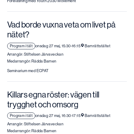
Föreläsning med Youth 2030 Movement
Vad borde vuxna veta om livet på
nätet?
Program i tält
onsdag 27 maj, 15:30-16:15
Barnrättstältet
Arrangör: Stiftelsen Järvaveckan
Medarrangör: Rädda Barnen
Seminarium med ECPAT
Killars egna röster: vägen till
trygghet och omsorg
Program i tält
onsdag 27 maj, 16:30-17:15
Barnrättstältet
Arrangör: Stiftelsen Järvaveckan
Medarrangör: Rädda Barnen