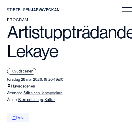
STIFTELSEN
JÄRVAVECKAN
Hoppa
PROGRAM
Artistuppträdande
till
innehåll
Lekaye
Huvudscenen
torsdag 28 maj 2026, 19:20-19:30
Huvudscenen
Arrangör:
Stiftelsen Järvaveckan
Ämne:
Barn och unga
,
Kultur
Dela