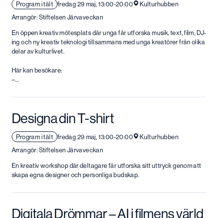
Program i tält
fredag 29 maj, 13:00-20:00
Kulturhubben
Arrangör: Stiftelsen Järvaveckan
En öppen kreativ mötesplats där unga får utforska musik, text, film, DJ-
ing och ny kreativ teknologi tillsammans med unga kreatörer från olika
delar av kulturlivet.
Här kan besökare:
–…
Designa din T-shirt
Program i tält
fredag 29 maj, 13:00-20:00
Kulturhubben
Arrangör: Stiftelsen Järvaveckan
En kreativ workshop där deltagare får utforska sitt uttryck genom att
skapa egna designer och personliga budskap.
Digitala Drömmar – AI i filmens värld