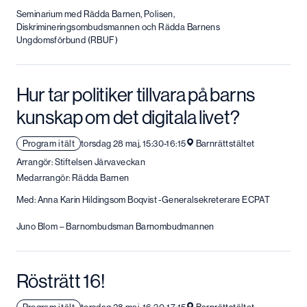
Seminarium med Rädda Barnen, Polisen,
Diskrimineringsombudsmannen och Rädda Barnens
Ungdomsförbund (RBUF)
Hur tar politiker tillvara på barns
kunskap om det digitala livet?
Program i tält
torsdag 28 maj, 15:30-16:15
Barnrättstältet
Arrangör: Stiftelsen Järvaveckan
Medarrangör: Rädda Barnen
Med: Anna Karin Hildingsom Boqvist -Generalsekreterare ECPAT
Juno Blom – Barnombudsman Barnombudmannen
Rösträtt 16!
Program i tält
torsdag 28 maj, 16:30-17:15
Barnrättstältet