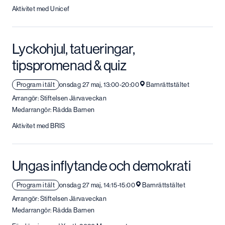
Aktivitet med Unicef
Lyckohjul, tatueringar,
tipspromenad & quiz
Program i tält
onsdag 27 maj, 13:00-20:00
Barnrättstältet
Arrangör: Stiftelsen Järvaveckan
Medarrangör: Rädda Barnen
Aktivitet med BRIS
Ungas inflytande och demokrati
Program i tält
onsdag 27 maj, 14:15-15:00
Barnrättstältet
Arrangör: Stiftelsen Järvaveckan
Medarrangör: Rädda Barnen