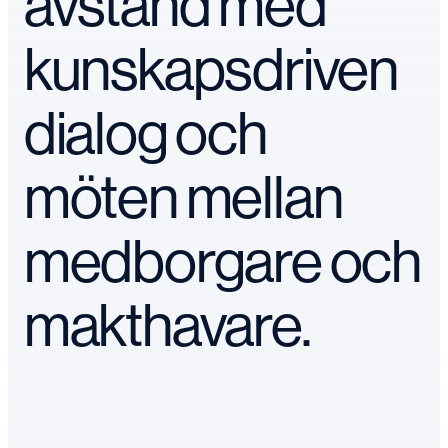
avstånd med
kunskapsdriven
dialog och
möten mellan
medborgare och
makthavare.