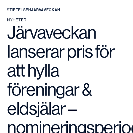
STIFTELSEN
JÄRVAVECKAN
Hoppa
NYHETER
Järvaveckan
till
innehåll
lanserar pris för
att hylla
föreningar &
eldsjälar –
nomineringsperi