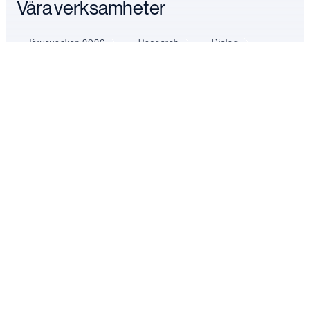
Våra verksamheter
Järvaveckan 2026
Research
Dialog
Vill din organisation vara med och
påverka?
Boka din plats
Logga in
Kontakta oss
FÖLJ OSS
LinkedIn
YouTube
Facebook
Instagram
Prenumenera på vårt nyhetsbrev