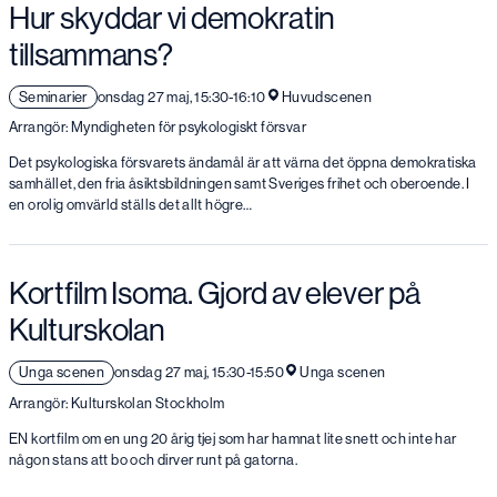
Hur skyddar vi demokratin
tillsammans?
Seminarier
onsdag 27 maj, 15:30-16:10
Huvudscenen
Arrangör: Myndigheten för psykologiskt försvar
Det psykologiska försvarets ändamål är att värna det öppna demokratiska
samhället, den fria åsiktsbildningen samt Sveriges frihet och oberoende. I
en orolig omvärld ställs det allt högre…
Kortfilm Isoma. Gjord av elever på
Kulturskolan
Unga scenen
onsdag 27 maj, 15:30-15:50
Unga scenen
Arrangör: Kulturskolan Stockholm
EN kortfilm om en ung 20 årig tjej som har hamnat lite snett och inte har
någon stans att bo och dirver runt på gatorna.