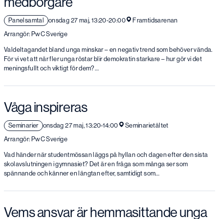
medborgare
Panelsamtal
onsdag 27 maj, 13:20-20:00
Framtidsarenan
Arrangör: PwC Sverige
Valdeltagandet bland unga minskar – en negativ trend som behöver vända.
För vi vet att när fler unga röstar blir demokratin starkare – hur gör vi det
meningsfullt och viktigt för dem?…
Våga inspireras
Seminarier
onsdag 27 maj, 13:20-14:00
Seminarietältet
Arrangör: PwC Sverige
Vad händer när studentmössan läggs på hyllan och dagen efter den sista
skolavslutningen i gymnasiet? Det är en fråga som många ser som
spännande och känner en längtan efter, samtidigt som…
Vems ansvar är hemmasittande unga