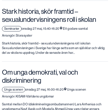
Stark historia, skör framtid –
sexualundervisningens roll i skolan
Seminarier
onsdag 27 maj, 15:40-16:20
Ett godare samtal
Arrangör: Storasyster
Stark historia, skör framtid – sexualundervisningens roll i skolan
Sexualundervisningen i Sverige har länge setts som en självklar och viktig
del av skolans uppdrag. Under de senaste åren har…
Om unga demokrati, val och
diskriminering
Unga scenen
onsdag 27 maj, 16:00-16:20
Unga scenen
Arrangör: KISAM-Världens ungdomar
Samtal mellan DO (diskrimineringsombudsmannen) Lars Arrhenius och
ungdomarna Nayf Aeob och Mostafa Ahmed.Unga vars röster annars