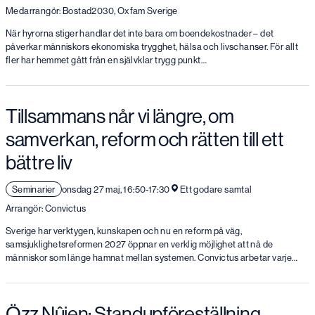
Medarrangör: Bostad2030, Oxfam Sverige
När hyrorna stiger handlar det inte bara om boendekostnader – det
påverkar människors ekonomiska trygghet, hälsa och livschanser. För allt
fler har hemmet gått från en självklar trygg punkt…
Tillsammans når vi längre, om
samverkan, reform och rätten till ett
bättre liv
Seminarier
onsdag 27 maj, 16:50-17:30
Ett godare samtal
Arrangör: Convictus
Sverige har verktygen, kunskapen och nu en reform på väg,
samsjuklighetsreformen 2027 öppnar en verklig möjlighet att nå de
människor som länge hamnat mellan systemen. Convictus arbetar varje…
Özz Nûjen: Standupföreställning