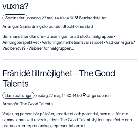
vuxna?
Seminarier
onsdag 27 maj, 14:10-14:50
Seminarietältet
Arrangör: Samordningsförbundet Stockholms stad
Seminariet handlar om: • Utmaningar för att stötta målgruppen •
Anhörigperspektivet • Varför inget helhetsansvar i stödet • Vad kan vi göra?
Vad behövs? • Visioner för målgruppen…
Från idé till möjlighet – The Good
Talents
Barn och unga
onsdag 27 maj, 14:30-14:50
Unga scenen
Arrangör: The Good Talents
Varje ung person bär på idéer, kreativitet och potential, men alla får inte
samma chans att utveckla dem. The Good Talents lyfter unga röster och
pratar om entreprenörskap, representation och…