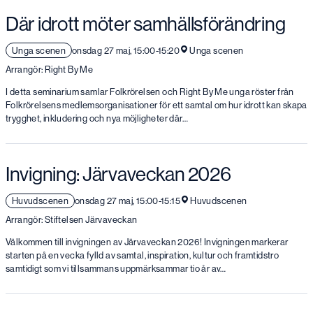
Där idrott möter samhällsförändring
Unga scenen
onsdag 27 maj, 15:00-15:20
Unga scenen
Arrangör: Right By Me
I detta seminarium samlar Folkrörelsen och Right By Me unga röster från
Folkrörelsens medlemsorganisationer för ett samtal om hur idrott kan skapa
trygghet, inkludering och nya möjligheter där…
Invigning: Järvaveckan 2026
Huvudscenen
onsdag 27 maj, 15:00-15:15
Huvudscenen
Arrangör: Stiftelsen Järvaveckan
Välkommen till invigningen av Järvaveckan 2026! Invigningen markerar
starten på en vecka fylld av samtal, inspiration, kultur och framtidstro
samtidigt som vi tillsammans uppmärksammar tio år av…