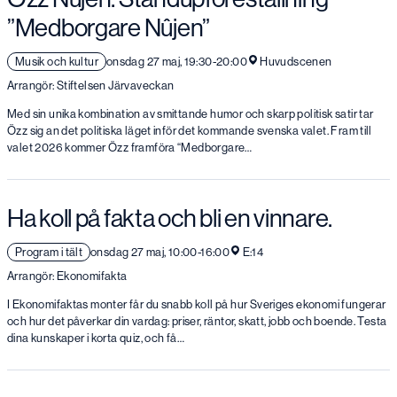
”Medborgare Nûjen”
Musik och kultur
onsdag 27 maj, 19:30-20:00
Huvudscenen
Arrangör: Stiftelsen Järvaveckan
Med sin unika kombination av smittande humor och skarp politisk satir tar
Özz sig an det politiska läget inför det kommande svenska valet. Fram till
valet 2026 kommer Özz framföra “Medborgare…
Ha koll på fakta och bli en vinnare.
Program i tält
onsdag 27 maj, 10:00-16:00
E:14
Arrangör: Ekonomifakta
I Ekonomifaktas monter får du snabb koll på hur Sveriges ekonomi fungerar
och hur det påverkar din vardag: priser, räntor, skatt, jobb och boende. Testa
dina kunskaper i korta quiz, och få…