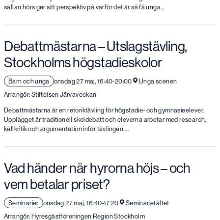
sällan hörs ger sitt perspektiv på varför det är så få unga…
Debattmästarna – Utslagstävling,
Stockholms högstadieskolor
Barn och unga
onsdag 27 maj, 16:40-20:00
Unga scenen
Arrangör: Stiftelsen Järvaveckan
Debattmästarna är en retoriktävling för högstadie- och gymnasieelever.
Upplägget är traditionell skoldebatt och eleverna arbetar med research,
källkritik och argumentation inför tävlingen….
Vad händer när hyrorna höjs – och
vem betalar priset?
Seminarier
onsdag 27 maj, 16:40-17:20
Seminarietältet
Arrangör: Hyresgästföreningen Region Stockholm