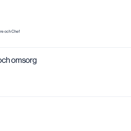
are och Chef
t och omsorg