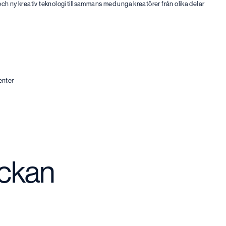
 och ny kreativ teknologi tillsammans med unga kreatörer från olika delar
enter
eckan