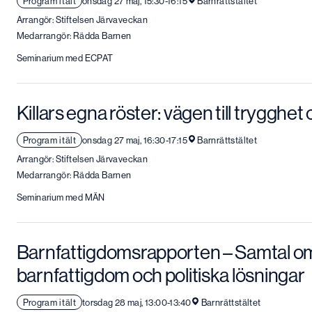
Program i tält
onsdag 27 maj, 15:30-16:15
Barnrättstältet
Arrangör: Stiftelsen Järvaveckan
Medarrangör: Rädda Barnen
Seminarium med ECPAT
Killars egna röster: vägen till trygghe
Program i tält
onsdag 27 maj, 16:30-17:15
Barnrättstältet
Arrangör: Stiftelsen Järvaveckan
Medarrangör: Rädda Barnen
Seminarium med MÄN
Barnfattigdomsrapporten – Samtal o
barnfattigdom och politiska lösningar
Program i tält
torsdag 28 maj, 13:00-13:40
Barnrättstältet