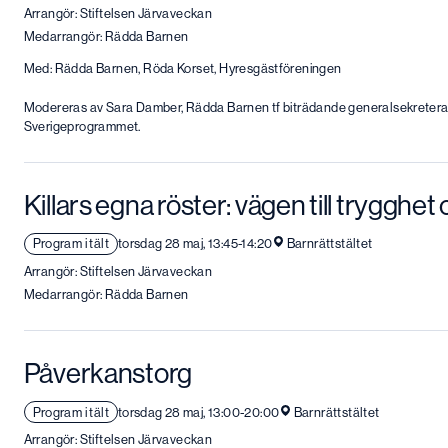
Arrangör: Stiftelsen Järvaveckan
Medarrangör: Rädda Barnen
Med: Rädda Barnen, Röda Korset, Hyresgästföreningen
Modereras av Sara Damber, Rädda Barnen tf biträdande generalsekreter
Sverigeprogrammet.
Killars egna röster: vägen till trygghe
Program i tält
torsdag 28 maj, 13:45-14:20
Barnrättstältet
Arrangör: Stiftelsen Järvaveckan
Medarrangör: Rädda Barnen
Påverkanstorg
Program i tält
torsdag 28 maj, 13:00-20:00
Barnrättstältet
Arrangör: Stiftelsen Järvaveckan