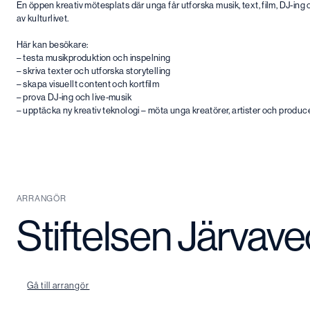
En öppen kreativ mötesplats där unga får utforska musik, text, film, DJ-ing
av kulturlivet.
Här kan besökare:
– testa musikproduktion och inspelning
– skriva texter och utforska storytelling
– skapa visuellt content och kortfilm
– prova DJ-ing och live-musik
– upptäcka ny kreativ teknologi – möta unga kreatörer, artister och produc
ARRANGÖR
Stiftelsen Järvav
Gå till arrangör