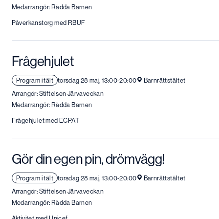
Medarrangör: Rädda Barnen
Påverkanstorg med RBUF
Frågehjulet
Program i tält
torsdag 28 maj, 13:00-20:00
Barnrättstältet
Arrangör: Stiftelsen Järvaveckan
Medarrangör: Rädda Barnen
Frågehjulet med ECPAT
Gör din egen pin, drömvägg!
Program i tält
torsdag 28 maj, 13:00-20:00
Barnrättstältet
Arrangör: Stiftelsen Järvaveckan
Medarrangör: Rädda Barnen
Aktivitet med Unicef