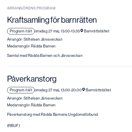
ARRANGÖRENS PROGRAM
Kraftsamling för barnrätten
Program i tält
onsdag 27 maj, 13:00-13:35
Barnrättstältet
Arrangör: Stiftelsen Järvaveckan
Medarrangör: Rädda Barnen
Samtal med Rädda Barnen och Järvaveckan
Påverkanstorg
Program i tält
onsdag 27 maj, 13:00-20:00
Barnrättstältet
Arrangör: Stiftelsen Järvaveckan
Medarrangör: Rädda Barnen
Påverkanstorg med Rädda Barnens Ungdomsförbund
(RBUF)