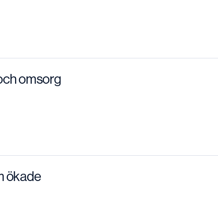
t och omsorg
m ökade