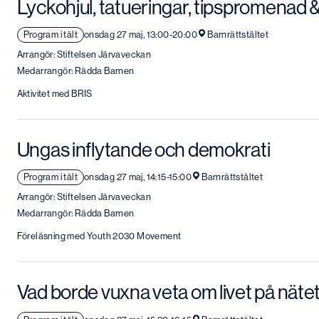
Lyckohjul, tatueringar, tipspromenad &
Program i tält
onsdag 27 maj, 13:00-20:00
Barnrättstältet
Arrangör: Stiftelsen Järvaveckan
Medarrangör: Rädda Barnen
Aktivitet med BRIS
Ungas inflytande och demokrati
Program i tält
onsdag 27 maj, 14:15-15:00
Barnrättstältet
Arrangör: Stiftelsen Järvaveckan
Medarrangör: Rädda Barnen
Föreläsning med Youth 2030 Movement
Vad borde vuxna veta om livet på näte