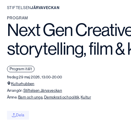
STIFTELSEN
JÄRVAVECKAN
Hoppa
PROGRAM
Next Gen Creative
till
innehåll
storytelling, film &
Program i tält
fredag 29 maj 2026, 13:00-20:00
Kulturhubben
Arrangör:
Stiftelsen Järvaveckan
Ämne:
Barn och unga
,
Demokrati och politik
,
Kultur
Dela