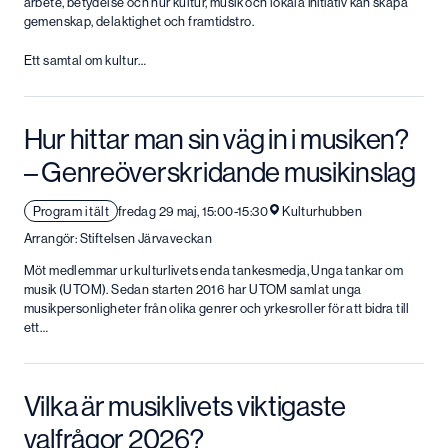
arbete, betydelse och hur kultur, musik och lokala initiativ kan skapa
gemenskap, delaktighet och framtidstro.
Ett samtal om kultur…
Hur hittar man sin väg in i musiken?
– Genreöverskridande musikinslag
Program i tält
fredag 29 maj, 15:00-15:30
Kulturhubben
Arrangör: Stiftelsen Järvaveckan
Möt medlemmar ur kulturlivets enda tankesmedja, Unga tankar om
musik (UTOM). Sedan starten 2016 har UTOM samlat unga
musikpersonligheter från olika genrer och yrkesroller för att bidra till
ett…
Vilka är musiklivets viktigaste
valfrågor 2026?