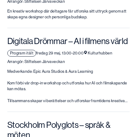
Arrangör: Stiftelsen Järvaveckan
En kreativ workshop där deltagare får utforska sitt uttryck genom att
skapa egna designer och personliga budskap.
Digitala Drömmar – AI i filmens värld
Program i tält
fredag 29 maj, 13:00-20:00
Kulturhubben
Arrangör: Stiftelsen Järvaveckan
Medverkande: Epic Aura Studios & Aura Learning
Kom förbi vår drop-in workshop och utforska hur AI och filmskapande
kan mötas.
Tillsammans skapar vi berättelser och utforskar framtidens kreativa…
Stockholm Polyglots – språk &
möten