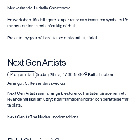
Medverkande: Ludmila Christeseva
En workshop där deltagare skapar rosor av slipsar som symboler för
minnen, omtanke och mänsklig närhet.
Projektet bygger på berättelser om identitet, kärlek,…
Next Gen Artists
Program i tält
fredag 29 maj, 17:30-18:30
Kulturhubben
Arrangör: Stiftelsen Järvaveckan
Next Gen Artists samlar unga kreatörer och artister på scenen i ett
levande musikaliskt uttryck där framtidens röster och berättelser får
ta plats.
Next Gen är The Nodes ungdomsdrivna…