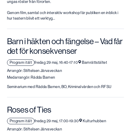
ungas röster från förorten.
Genom film, samtal och interaktiv workshop får publiken en inblick i
hur teatern blivit ett verktyg…
Barn i häkten och fängelse – Vad får
det för konsekvenser
Program i tält
fredag 29 maj, 16:40-17:10
Barnrättstältet
Arrangör: Stiftelsen Järvaveckan
Medarrangör: Rädda Barnen
Seminarium med Rädda Barnen, BO, Kriminalvården och RFSU
Roses of Ties
Program i tält
fredag 29 maj, 17:00-19:30
Kulturhubben
Arrangör: Stiftelsen Järvaveckan