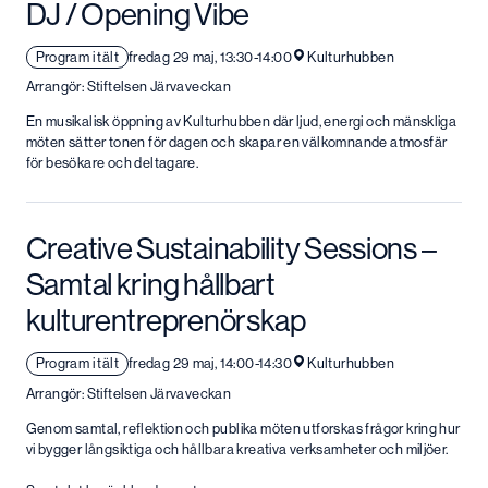
DJ / Opening Vibe
Program i tält
fredag 29 maj, 13:30-14:00
Kulturhubben
Arrangör: Stiftelsen Järvaveckan
En musikalisk öppning av Kulturhubben där ljud, energi och mänskliga
möten sätter tonen för dagen och skapar en välkomnande atmosfär
för besökare och deltagare.
Creative Sustainability Sessions –
Samtal kring hållbart
kulturentreprenörskap
Program i tält
fredag 29 maj, 14:00-14:30
Kulturhubben
Arrangör: Stiftelsen Järvaveckan
Genom samtal, reflektion och publika möten utforskas frågor kring hur
vi bygger långsiktiga och hållbara kreativa verksamheter och miljöer.