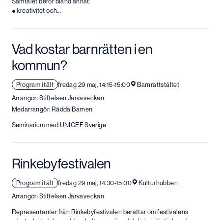
Samtalet berör bland annat:
● kreativitet och…
Vad kostar barnrätten i en
kommun?
Program i tält
fredag 29 maj, 14:15-15:00
Barnrättstältet
Arrangör: Stiftelsen Järvaveckan
Medarrangör: Rädda Barnen
Seminarium med UNICEF Sverige
Rinkebyfestivalen
Program i tält
fredag 29 maj, 14:30-15:00
Kulturhubben
Arrangör: Stiftelsen Järvaveckan
Representanter från Rinkebyfestivalen berättar om festivalens