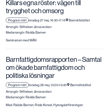
Killars egna röster: vägen till
trygghet och omsorg
Program i tält
onsdag 27 maj, 16:30-17:15
Barnrättstältet
Arrangör: Stiftelsen Järvaveckan
Medarrangör: Rädda Barnen
Seminarium med MÄN
Barnfattigdomsrapporten – Samtal
om ökade barnfattigdom och
politiska lösningar
Program i tält
torsdag 28 maj, 13:00-13:40
Barnrättstältet
Arrangör: Stiftelsen Järvaveckan
Medarrangör: Rädda Barnen
Med: Rädda Barnen, Röda Korset, Hyresgästföreningen