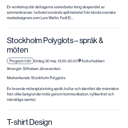
En workshop där deltagarna samarbetar kring skapandet av
sommarkransar. I arbetet används spillmaterial från kända svenska
modedesigners som Lars Wallin, Fadi El…
Stockholm Polyglots – språk &
möten
Program i tält
lördag 30 maj, 13:00-20:00
Kulturhubben
Arrangör: Stiftelsen Järvaveckan
Medverkande: Stockholm Polyglots
En levande mötesplats kring språk, kultur och identitet där människor
från olika bakgrunder möts genom kommunikation, nyfikenhet och
mänskliga samtal.
T-shirt Design