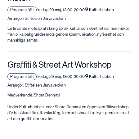
Program i tält
fredag 29 maj, 13:00-20:00
Kulturhubben
Arrangör: Stiftelsen Järvaveckan
En levande mötesplats kring språk, kultur och identitet där människor
från olika bakgrunder möts genom kommunikation, nyfikenhet och
mänskliga samtal.
Graffiti & Street Art Workshop
Program i tält
fredag 29 maj, 13:00-20:00
Kulturhubben
Arrangör: Stiftelsen Järvaveckan
Medverkande: Shora Dehnavi
Under Kulturhubben leder Shora Dehnavi en öppen graffitiworkshop
där besökare får utforska färg, form och visuellt uttryck genom street
art och graffiti i en kreativ…