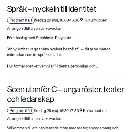
Språk – nyckeln till identitet
Program i tält
fredag 29 maj, 16:00-16:30
Kulturhubben
Arrangör: Stiftelsen Järvaveckan
Föreläsning med Stockholm Polyglots
“Annyi ember vagy ahány nyelvet beszélsz” — du är så många
människor som de språk du talar.
Hur formar språket vem vi är? I denna personliga och…
Scen utanför C – unga röster, teater
och ledarskap
Program i tält
fredag 29 maj, 16:30-17:30
Kulturhubben
Arrangör: Stiftelsen Järvaveckan
Välkommen till ett inspirerande möte med teater, engagemang och