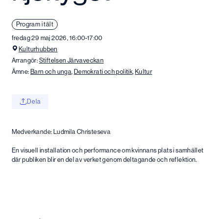
Program i tält
fredag 29 maj 2026, 16:00-17:00
Kulturhubben
Arrangör:
Stiftelsen Järvaveckan
Ämne:
Barn och unga
,
Demokrati och politik
,
Kultur
Dela
Medverkande: Ludmila Christeseva
En visuell installation och performance om kvinnans plats i samhället
där publiken blir en del av verket genom deltagande och reflektion.