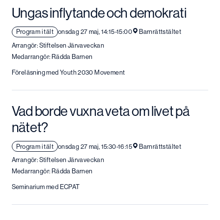
Ungas inflytande och demokrati
Program i tält
onsdag 27 maj, 14:15-15:00
Barnrättstältet
Arrangör: Stiftelsen Järvaveckan
Medarrangör: Rädda Barnen
Föreläsning med Youth 2030 Movement
Vad borde vuxna veta om livet på
nätet?
Program i tält
onsdag 27 maj, 15:30-16:15
Barnrättstältet
Arrangör: Stiftelsen Järvaveckan
Medarrangör: Rädda Barnen
Seminarium med ECPAT