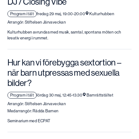
DJ / Closing Vibe
Program i tält
fredag 29 maj, 19:00-20:00
Kulturhubben
Arrangör: Stiftelsen Järvaveckan
Kulturhubben avrundas med musik, samtal, spontana möten och
kreativ energi i rummet.
Hur kan vi förebygga sextortion –
när barn utpressas med sexuella
bilder?
Program i tält
lördag 30 maj, 12:45-13:30
Barnrättstältet
Arrangör: Stiftelsen Järvaveckan
Medarrangör: Rädda Barnen
Seminarium med ECPAT