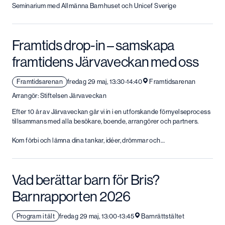
Seminarium med Allmänna Barnhuset och Unicef Sverige
Framtids drop-in – samskapa
framtidens Järvaveckan med oss
Framtidsarenan
fredag 29 maj, 13:30-14:40
Framtidsarenan
Arrangör: Stiftelsen Järvaveckan
Efter 10 år av Järvaveckan går vi in i en utforskande förnyelseprocess
tillsammans med alla besökare, boende, arrangörer och partners.
Kom förbi och lämna dina tankar, idéer, drömmar och…
Vad berättar barn för Bris?
Barnrapporten 2026
Program i tält
fredag 29 maj, 13:00-13:45
Barnrättstältet