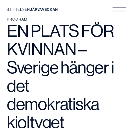
STIFTELSEN
JÄRVAVECKAN
Hoppa
PROGRAM
EN PLATS FÖR
till
innehåll
KVINNAN –
Sverige hänger i
det
demokratiska
kjoltyget