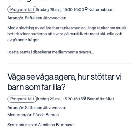
Program i tält
fredag 29 maj, 15:30-16:00
Kulturhubben
Arrangör: Stiftelsen Järvaveckan
Med anledning av valåret har tankesmedjan Unga tankar om musik
bett riksdagspartierna att svara på musiklivets mest aktuella och
avgörande frågor.
I detta samtal dissekerar medlemmarna svaren…
Våga se våga agera, hur stöttar vi
barn som far illa?
Program i tält
fredag 29 maj, 15:30-16:15
Barnrättstältet
Arrangör: Stiftelsen Järvaveckan
Medarrangör: Rädda Barnen
Seminarium med Allmänna Barnhuset