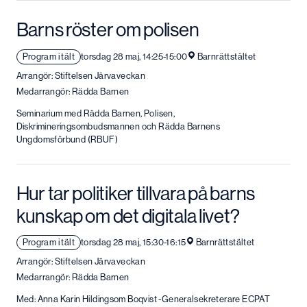
Barns röster om polisen
Program i tält
torsdag 28 maj, 14:25-15:00
Barnrättstältet
Arrangör: Stiftelsen Järvaveckan
Medarrangör: Rädda Barnen
Seminarium med Rädda Barnen, Polisen,
Diskrimineringsombudsmannen och Rädda Barnens
Ungdomsförbund (RBUF)
Hur tar politiker tillvara på barns
kunskap om det digitala livet?
Program i tält
torsdag 28 maj, 15:30-16:15
Barnrättstältet
Arrangör: Stiftelsen Järvaveckan
Medarrangör: Rädda Barnen
Med: Anna Karin Hildingsom Boqvist -Generalsekreterare ECPAT