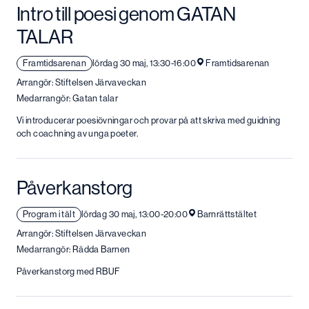
Intro till poesi genom GATAN
TALAR
Framtidsarenan
lördag 30 maj, 13:30-16:00
Framtidsarenan
Arrangör: Stiftelsen Järvaveckan
Medarrangör: Gatan talar
Vi introducerar poesiövningar och provar på att skriva med guidning
och coachning av unga poeter.
Påverkanstorg
Program i tält
lördag 30 maj, 13:00-20:00
Barnrättstältet
Arrangör: Stiftelsen Järvaveckan
Medarrangör: Rädda Barnen
Påverkanstorg med RBUF