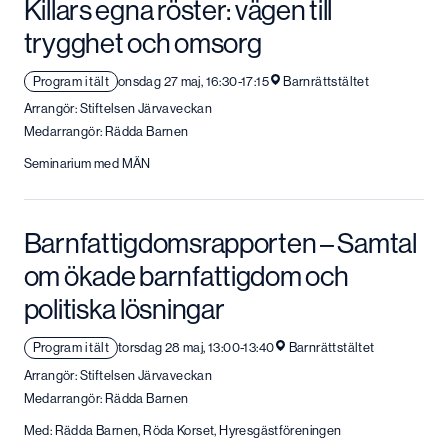
Killars egna röster: vägen till
trygghet och omsorg
Program i tält
onsdag 27 maj, 16:30-17:15
Barnrättstältet
Arrangör: Stiftelsen Järvaveckan
Medarrangör: Rädda Barnen
Seminarium med MÄN
Barnfattigdomsrapporten – Samtal
om ökade barnfattigdom och
politiska lösningar
Program i tält
torsdag 28 maj, 13:00-13:40
Barnrättstältet
Arrangör: Stiftelsen Järvaveckan
Medarrangör: Rädda Barnen
Med: Rädda Barnen, Röda Korset, Hyresgästföreningen