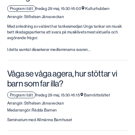
Program i tält
fredag 29 maj, 15:30-16:00
Kulturhubben
Arrangör: Stiftelsen Järvaveckan
Med anledning av valåret har tankesmedjan Unga tankar om musik
bett riksdagspartierna att svara på musiklivets mest aktuella och
avgörande frågor.
I detta samtal dissekerar medlemmarna svaren…
Våga se våga agera, hur stöttar vi
barn som far illa?
Program i tält
fredag 29 maj, 15:30-16:15
Barnrättstältet
Arrangör: Stiftelsen Järvaveckan
Medarrangör: Rädda Barnen
Seminarium med Allmänna Barnhuset