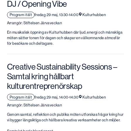
DJ / Opening Vibe
Program i tält
fredag 29 maj, 13:30-14:00
Kulturhubben
Arrangör: Stiftelsen Järvaveckan
En musikalisk öppning av Kulturhubben där ljud, energi och mänskliga
möten sätter tonen för dagen och skapar en välkomnande atmosfär
för besökare och deltagare.
Creative Sustainability Sessions –
Samtal kring hållbart
kulturentreprenörskap
Program i tält
fredag 29 maj, 14:00-14:30
Kulturhubben
Arrangör: Stiftelsen Järvaveckan
Genom samtal, reflektion och publika möten utforskas frågor kring hur
vi bygger långsiktiga och hållbara kreativa verksamheter och miljöer.