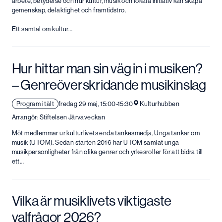
arbete, betydelse och hur kultur, musik och lokala initiativ kan skapa
gemenskap, delaktighet och framtidstro.
Ett samtal om kultur…
Hur hittar man sin väg in i musiken?
– Genreöverskridande musikinslag
Program i tält
fredag 29 maj, 15:00-15:30
Kulturhubben
Arrangör: Stiftelsen Järvaveckan
Möt medlemmar ur kulturlivets enda tankesmedja, Unga tankar om
musik (UTOM). Sedan starten 2016 har UTOM samlat unga
musikpersonligheter från olika genrer och yrkesroller för att bidra till
ett…
Vilka är musiklivets viktigaste
valfrågor 2026?