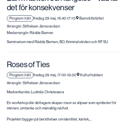
det för konsekvenser
Program i tält
fredag 29 maj, 16:40-17:10
Barnrättstältet
Arrangör: Stiftelsen Järvaveckan
Medarrangör: Rädda Barnen
Seminarium med Rädda Barnen, BO, Kriminalvården och RFSU
Roses of Ties
Program i tält
fredag 29 maj, 17:00-19:30
Kulturhubben
Arrangör: Stiftelsen Järvaveckan
Medverkande: Ludmila Christeseva
En workshop där deltagare skapar rosor av slipsar som symboler för
minnen, omtanke och mänsklig närhet.
Projektet bygger på berättelser om identitet, kärlek,…