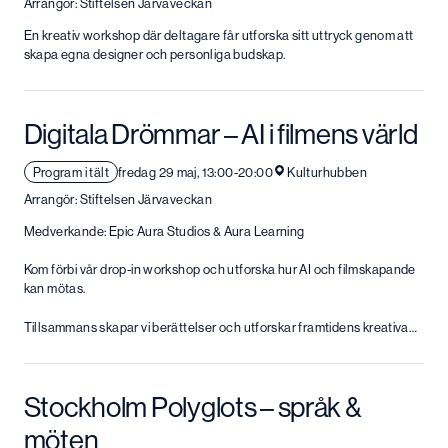
Arrangör: Stiftelsen Järvaveckan
En kreativ workshop där deltagare får utforska sitt uttryck genom att
skapa egna designer och personliga budskap.
Digitala Drömmar – AI i filmens värld
Program i tält
fredag 29 maj, 13:00-20:00
Kulturhubben
Arrangör: Stiftelsen Järvaveckan
Medverkande: Epic Aura Studios & Aura Learning
Kom förbi vår drop-in workshop och utforska hur AI och filmskapande
kan mötas.
Tillsammans skapar vi berättelser och utforskar framtidens kreativa…
Stockholm Polyglots – språk &
möten