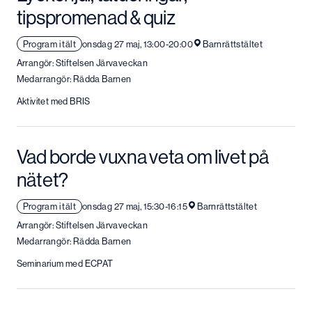
tipspromenad & quiz
Program i tält
onsdag 27 maj, 13:00-20:00
Barnrättstältet
Arrangör: Stiftelsen Järvaveckan
Medarrangör: Rädda Barnen
Aktivitet med BRIS
Vad borde vuxna veta om livet på
nätet?
Program i tält
onsdag 27 maj, 15:30-16:15
Barnrättstältet
Arrangör: Stiftelsen Järvaveckan
Medarrangör: Rädda Barnen
Seminarium med ECPAT