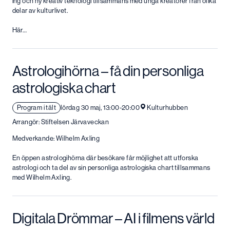
ing och ny kreativ teknologi tillsammans med unga kreatörer från olika
delar av kulturlivet.
Här…
Astrologihörna – få din personliga
astrologiska chart
Program i tält
lördag 30 maj, 13:00-20:00
Kulturhubben
Arrangör: Stiftelsen Järvaveckan
Medverkande: Wilhelm Axling
En öppen astrologihörna där besökare får möjlighet att utforska
astrologi och ta del av sin personliga astrologiska chart tillsammans
med Wilhelm Axling.
Digitala Drömmar – AI i filmens värld