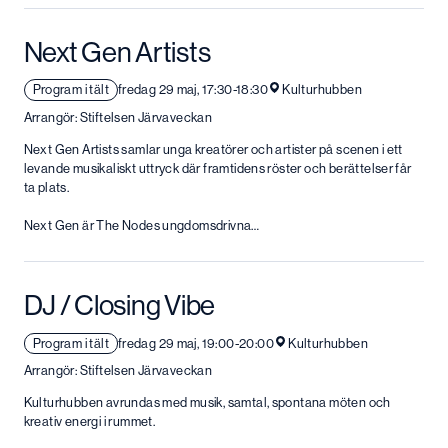
Next Gen Artists
Program i tält
fredag 29 maj, 17:30-18:30
Kulturhubben
Arrangör: Stiftelsen Järvaveckan
Next Gen Artists samlar unga kreatörer och artister på scenen i ett
levande musikaliskt uttryck där framtidens röster och berättelser får
ta plats.
Next Gen är The Nodes ungdomsdrivna…
DJ / Closing Vibe
Program i tält
fredag 29 maj, 19:00-20:00
Kulturhubben
Arrangör: Stiftelsen Järvaveckan
Kulturhubben avrundas med musik, samtal, spontana möten och
kreativ energi i rummet.