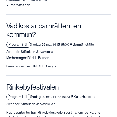
Samtalet berör bland annat:
● kreativitet och…
Vad kostar barnrätten i en
kommun?
Program i tält
fredag 29 maj, 14:15-15:00
Barnrättstältet
Arrangör: Stiftelsen Järvaveckan
Medarrangör: Rädda Barnen
Seminarium med UNICEF Sverige
Rinkebyfestivalen
Program i tält
fredag 29 maj, 14:30-15:00
Kulturhubben
Arrangör: Stiftelsen Järvaveckan
Representanter från Rinkebyfestivalen berättar om festivalens