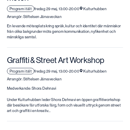
Program i tält
fredag 29 maj, 13:00-20:00
Kulturhubben
Arrangör: Stiftelsen Järvaveckan
En levande mötesplats kring språk, kultur och identitet där människor
från olika bakgrunder möts genom kommunikation, nyfikenhet och
mänskliga samtal.
Graffiti & Street Art Workshop
Program i tält
fredag 29 maj, 13:00-20:00
Kulturhubben
Arrangör: Stiftelsen Järvaveckan
Medverkande: Shora Dehnavi
Under Kulturhubben leder Shora Dehnavi en öppen graffitiworkshop
där besökare får utforska färg, form och visuellt uttryck genom street
art och graffiti i en kreativ…