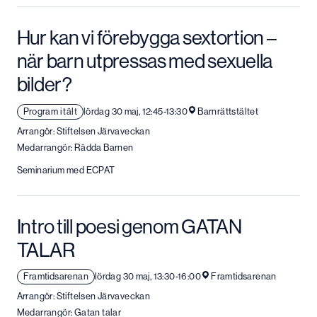
Hur kan vi förebygga sextortion –
när barn utpressas med sexuella
bilder?
Program i tält
lördag 30 maj, 12:45-13:30
Barnrättstältet
Arrangör: Stiftelsen Järvaveckan
Medarrangör: Rädda Barnen
Seminarium med ECPAT
Intro till poesi genom GATAN
TALAR
Framtidsarenan
lördag 30 maj, 13:30-16:00
Framtidsarenan
Arrangör: Stiftelsen Järvaveckan
Medarrangör: Gatan talar