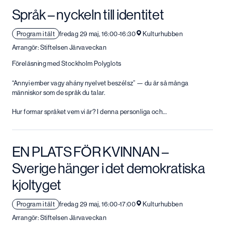
Språk – nyckeln till identitet
Program i tält
fredag 29 maj, 16:00-16:30
Kulturhubben
Arrangör: Stiftelsen Järvaveckan
Föreläsning med Stockholm Polyglots
“Annyi ember vagy ahány nyelvet beszélsz” — du är så många
människor som de språk du talar.
Hur formar språket vem vi är? I denna personliga och…
EN PLATS FÖR KVINNAN –
Sverige hänger i det demokratiska
kjoltyget
Program i tält
fredag 29 maj, 16:00-17:00
Kulturhubben
Arrangör: Stiftelsen Järvaveckan