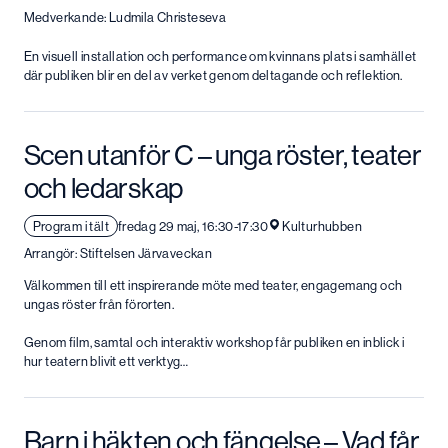
Medverkande: Ludmila Christeseva
En visuell installation och performance om kvinnans plats i samhället
där publiken blir en del av verket genom deltagande och reflektion.
Scen utanför C – unga röster, teater
och ledarskap
Program i tält
fredag 29 maj, 16:30-17:30
Kulturhubben
Arrangör: Stiftelsen Järvaveckan
Välkommen till ett inspirerande möte med teater, engagemang och
ungas röster från förorten.
Genom film, samtal och interaktiv workshop får publiken en inblick i
hur teatern blivit ett verktyg…
Barn i häkten och fängelse – Vad får