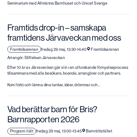
Seminarium med Allmänna Barnhuset och Unicef Sverige
Framtids drop-in – samskapa
framtidens Järvaveckan med oss
Framtidsarenan
fredag 29 maj, 13:30-14:40
Framtidsarenan
Arrangör: Stiftelsen Järvaveckan
Efter 10 år av Järvaveckan går vi in i en utforskande förnyelseprocess
tillsammans med alla besökare, boende, arrangörer och partners.
Kom förbi och lämna dina tankar, idéer, drömmar och…
Vad berättar barn för Bris?
Barnrapporten 2026
Program i tält
fredag 29 maj, 13:00-13:45
Barnrättstältet