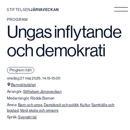
STIFTELSEN
JÄRVAVECKAN
Hoppa
PROGRAM
Ungas inflytande
till
innehåll
och demokrati
Program i tält
onsdag 27 maj 2026, 14:15-15:00
Barnrättstältet
Arrangör:
Stiftelsen Järvaveckan
Medarrangör: Rädda Barnen
Ämne:
Barn och unga
,
Demokrati och politik
,
Kultur
,
Samhälle och
bostad
,
Vård, skola och omsorg
Språk:
Svenskt tal