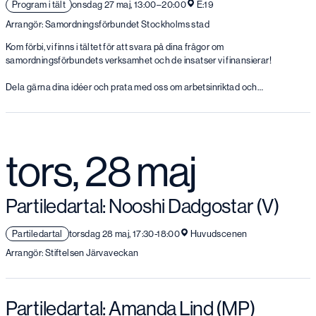
Program i tält
onsdag 27 maj, 13:00–20:00
E:19
Arrangör: Samordningsförbundet Stockholms stad
Kom förbi, vi finns i tältet för att svara på dina frågor om
samordningsförbundets verksamhet och de insatser vi finansierar!
Dela gärna dina idéer och prata med oss om arbetsinriktad och…
tors, 28 maj
Partiledartal: Nooshi Dadgostar (V)
Partiledartal
torsdag 28 maj, 17:30-18:00
Huvudscenen
Arrangör: Stiftelsen Järvaveckan
Partiledartal: Amanda Lind (MP)