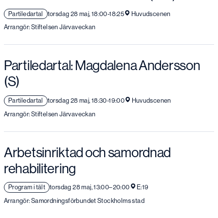
Partiledartal
torsdag 28 maj, 18:00-18:25
Huvudscenen
Arrangör: Stiftelsen Järvaveckan
Partiledartal: Magdalena Andersson
(S)
Partiledartal
torsdag 28 maj, 18:30-19:00
Huvudscenen
Arrangör: Stiftelsen Järvaveckan
Arbetsinriktad och samordnad
rehabilitering
Program i tält
torsdag 28 maj, 13:00–20:00
E:19
Arrangör: Samordningsförbundet Stockholms stad
Kom förbi, vi finns i tältet för att svara på dina frågor om