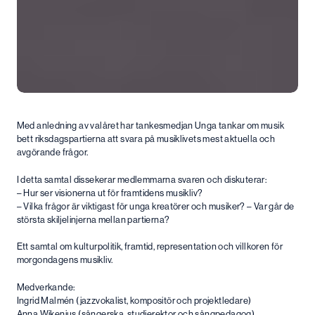
Med anledning av valåret har tankesmedjan Unga tankar om musik
bett riksdagspartierna att svara på musiklivets mest aktuella och
avgörande frågor.
I detta samtal dissekerar medlemmarna svaren och diskuterar:
– Hur ser visionerna ut för framtidens musikliv?
– Vilka frågor är viktigast för unga kreatörer och musiker? – Var går de
största skiljelinjerna mellan partierna?
Ett samtal om kulturpolitik, framtid, representation och villkoren för
morgondagens musikliv.
Medverkande:
Ingrid Malmén (jazzvokalist, kompositör och projektledare)
Anna Wikenius (sångerska, studierektor och sångpedagog)