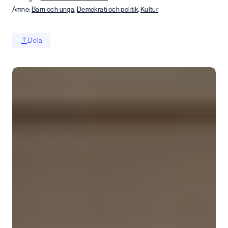
Ämne:
Barn och unga
,
Demokrati och politik
,
Kultur
Dela