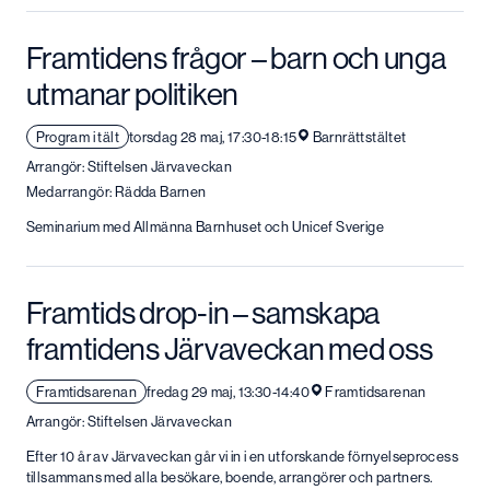
Framtidens frågor – barn och unga
utmanar politiken
Program i tält
torsdag 28 maj, 17:30-18:15
Barnrättstältet
Arrangör: Stiftelsen Järvaveckan
Medarrangör: Rädda Barnen
Seminarium med Allmänna Barnhuset och Unicef Sverige
Framtids drop-in – samskapa
framtidens Järvaveckan med oss
Framtidsarenan
fredag 29 maj, 13:30-14:40
Framtidsarenan
Arrangör: Stiftelsen Järvaveckan
Efter 10 år av Järvaveckan går vi in i en utforskande förnyelseprocess
tillsammans med alla besökare, boende, arrangörer och partners.