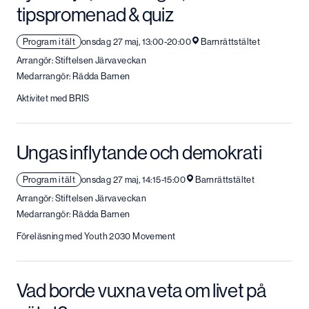
tipspromenad & quiz
Program i tält
onsdag 27 maj, 13:00-20:00
Barnrättstältet
Arrangör: Stiftelsen Järvaveckan
Medarrangör: Rädda Barnen
Aktivitet med BRIS
Ungas inflytande och demokrati
Program i tält
onsdag 27 maj, 14:15-15:00
Barnrättstältet
Arrangör: Stiftelsen Järvaveckan
Medarrangör: Rädda Barnen
Föreläsning med Youth 2030 Movement
Vad borde vuxna veta om livet på