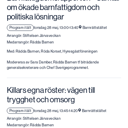
om ökade barnfattigdom och
politiska lösningar
Program i tält
torsdag 28 maj, 13:00-13:40
Barnrättstältet
Arrangör: Stiftelsen Järvaveckan
Medarrangör: Rädda Barnen
Med: Rädda Barnen, Röda Korset, Hyresgästföreningen
Modereras av Sara Damber, Rädda Barnen tf biträdande
generalsekreterare och Chef Sverigeprogrammet.
Killars egna röster: vägen till
trygghet och omsorg
Program i tält
torsdag 28 maj, 13:45-14:20
Barnrättstältet
Arrangör: Stiftelsen Järvaveckan
Medarrangör: Rädda Barnen