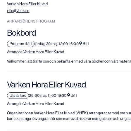
Varken Hora Eller Kuvad
info@vhek.se
ARRANGÖRENS PROGRAM
Bokbord
Program i tält
lördag 30 maj, 12:00-16:00
B:11
Arrangör: Varken Hora Eller Kuvad
Välkommen att träffa oss och bekanta er med våra böcker och vårt materia
Varken Hora Eller Kuvad
Utställare
29-30 maj, 11:00-19:30
B:11
Arrangör: Varken Hora Eller Kuvad
Organisationen Varken Hora Eller Kuvad (VHEK) arrangerar samtal om hur
barn och unga i Sverige. Inför sommarlovet riskerar många barn och unga a