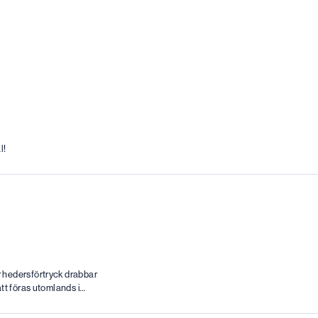
l!
 hedersförtryck drabbar
tt föras utomlands i…