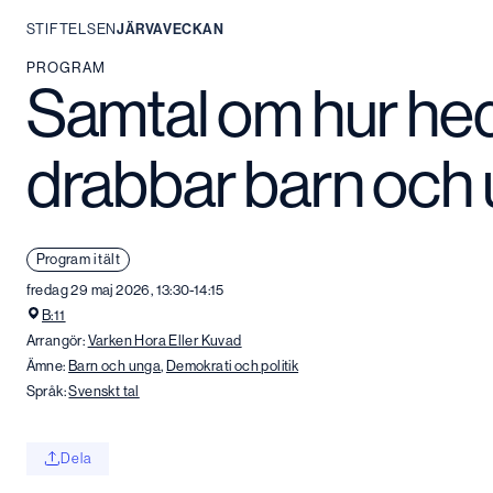
STIFTELSEN
JÄRVAVECKAN
Hoppa
PROGRAM
Samtal om hur hed
till
innehåll
drabbar barn och 
Program i tält
fredag 29 maj 2026, 13:30-14:15
B:11
Arrangör:
Varken Hora Eller Kuvad
Ämne:
Barn och unga
,
Demokrati och politik
Språk:
Svenskt tal
Dela