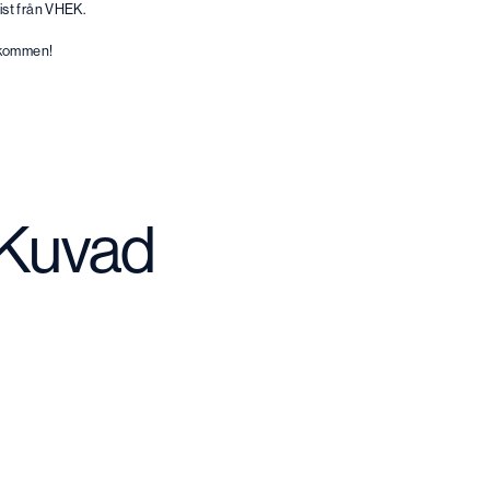
ist från VHEK.
lkommen!
 Kuvad