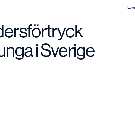
Eve
ersförtryck
unga i Sverige