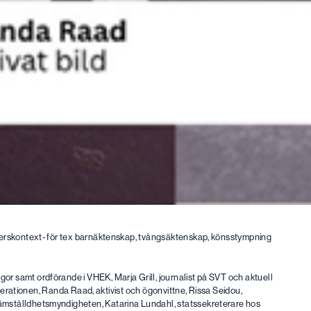
derskontext- för tex barnäktenskap, tvångsäktenskap, könsstympning
 samt ordförande i VHEK, Marja Grill, journalist på SVT och aktuell
enerationen, Randa Raad, aktivist och ögonvittne, Rissa Seidou,
mställdhetsmyndigheten, Katarina Lundahl, statssekreterare hos