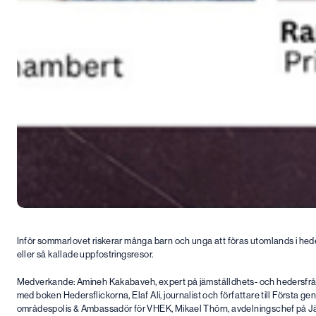
Inför sommarlovet riskerar många barn och unga att föras utomlands i he
eller så kallade uppfostringsresor.
Medverkande: Amineh Kakabaveh, expert på jämställdhets- och hedersfrågor
med boken Hedersflickorna, Elaf Ali, journalist och författare till Första g
områdespolis & Ambassadör för VHEK, Mikael Thörn, avdelningschef på Jä