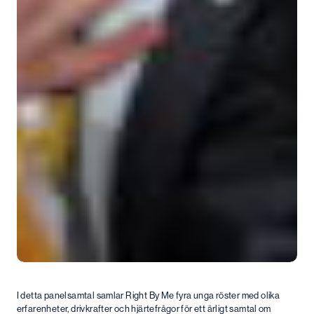
I detta panelsamtal samlar Right By Me fyra unga röster med olika
erfarenheter, drivkrafter och hjärtefrågor för ett ärligt samtal om