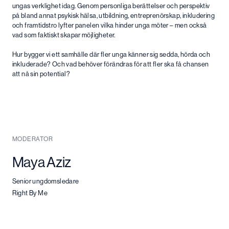
ungas verklighet idag. Genom personliga berättelser och perspektiv
på bland annat psykisk hälsa, utbildning, entreprenörskap, inkludering
och framtidstro lyfter panelen vilka hinder unga möter – men också
vad som faktiskt skapar möjligheter.
Hur bygger vi ett samhälle där fler unga känner sig sedda, hörda och
inkluderade? Och vad behöver förändras för att fler ska få chansen
att nå sin potential?
MODERATOR
Maya Aziz
Senior ungdomsledare
Right By Me