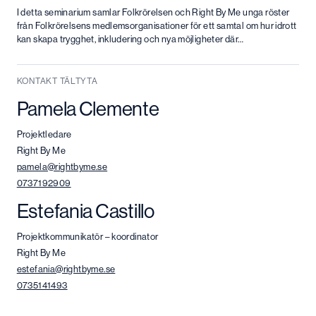
I detta seminarium samlar Folkrörelsen och Right By Me unga röster
från Folkrörelsens medlemsorganisationer för ett samtal om hur idrott
kan skapa trygghet, inkludering och nya möjligheter där…
KONTAKT TÄLTYTA
Pamela Clemente
Projektledare
Right By Me
pamela@rightbyme.se
0737192909
Estefania Castillo
Projektkommunikatör – koordinator
Right By Me
estefania@rightbyme.se
0735141493