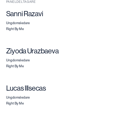
PANELDELTAGARE
Sanni Razavi
Ungdomsledare
Right By Me
Ziyoda Urazbaeva
Ungdomsledare
Right By Me
Lucas Illsecas
Ungdomsledare
Right By Me