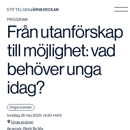
STIFTELSEN
JÄRVAVECKAN
Hoppa
PROGRAM
Från utanförskap
till
innehåll
till möjlighet: vad
behöver unga
idag?
Unga scenen
torsdag 28 maj 2026, 14:30-14:50
Unga scenen
Arrangör:
Right By Me