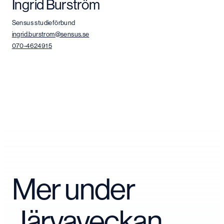
Ingrid Burström
Sensus studieförbund
ingrid.burstrom@sensus.se
070-4624915
Mer under
Järvaveckan