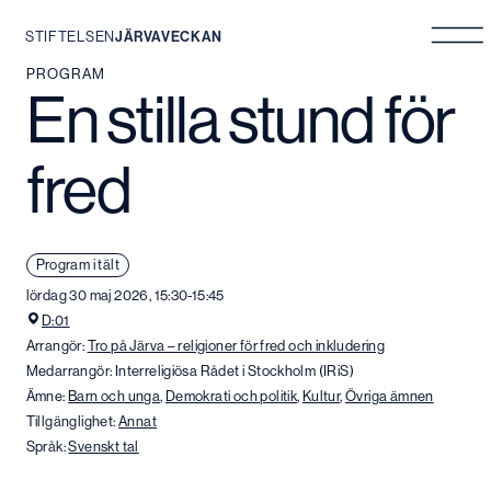
STIFTELSEN
JÄRVAVECKAN
Hoppa
PROGRAM
En stilla stund för
till
innehåll
fred
Program i tält
lördag 30 maj 2026, 15:30-15:45
D:01
Arrangör:
Tro på Järva – religioner för fred och inkludering
Medarrangör: Interreligiösa Rådet i Stockholm (IRiS)
Ämne:
Barn och unga
,
Demokrati och politik
,
Kultur
,
Övriga ämnen
Tillgänglighet:
Annat
Språk:
Svenskt tal