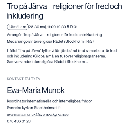
Tro på Järva – religioner för fred och
inkludering
Utställare
28-30 maj, 11:00-19:30
D:01
Arrangör: Tro på Järva – religioner för fred och inkludering
Medarrangör: Interreligiösa Rådet i Stockholm (IRiS)
I tältet ”Tro på Järva” lyfter vi för fjärde året i rad samarbete för fred
och inkludering (Globala målen 16) över religionsgränserna.
Samverkande: Interreligiösa Rådet i Stockholm,…
KONTAKT TÄLTYTA
Eva-Maria Munck
Koordinator internationella och interreligiösa frågor
Svenska kyrkan Stockholms stift
eva-maria.munck@svenskakyrkan.se
076-136 81 23