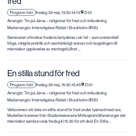
fred
Program i tält
fredag 29 maj, 13:30-14:15
D:01
Arrangör: Tro på Järva – religioner för fred och inkludering
Medarrangör: Interreligiösa Rådet i Stockholm (IRiS)
Seminariet utforskar fredens betydelse i vår tid – som existentiell
fråga, religiös praktik och samhälleligt ansvar och kopplingen till
människor upplevelse av meningsfullhet….
En stilla stund för fred
Program i tält
fredag 29 maj, 15:30-15:45
D:01
Arrangör: Tro på Järva – religioner för fred och inkludering
Medarrangör: Interreligiösa Rådet i Stockholm (IRiS)
Välkommen att dela en stilla stund för fred under tystnad med oss.
Modellen kommer från Stadsmissionens Mötesplats Mariatorget där
människor samlas varje fredag kl.15.30 för att dela En Stilla…