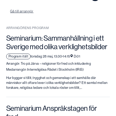
Gå till arrangör
ARRANGÖRENS PROGRAM
Seminarium: Sammanhållning i ett
Sverige med olika verklighetsbilder
Program i tält
torsdag 28 maj, 13:30-14:15
D:01
Arrangör: Tro på Järva – religioner för fred och inkludering
Medarrangör: Interreligiösa Rådet i Stockholm (IRiS)
Hur bygger vi tillit, trygghet och gemenskap i ett samhälle där
människor allt oftare lever i olika verklighetsbilder? Ett samtal mellan
forskare, religiösa ledare och lokala röster om tillit,…
Seminarium Anspråkstagen för