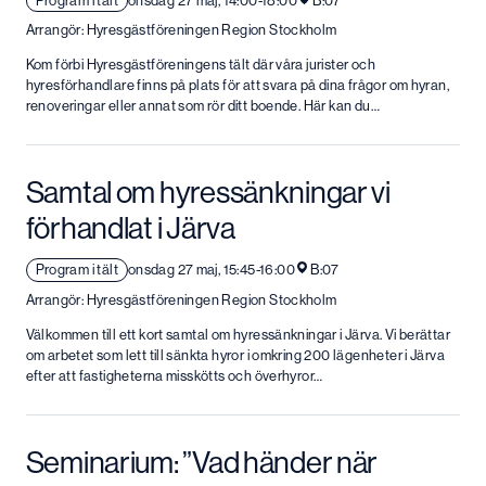
Program i tält
onsdag 27 maj, 14:00-18:00
B:07
Arrangör: Hyresgästföreningen Region Stockholm
Kom förbi Hyresgästföreningens tält där våra jurister och
hyresförhandlare finns på plats för att svara på dina frågor om hyran,
renoveringar eller annat som rör ditt boende. Här kan du…
Samtal om hyressänkningar vi
förhandlat i Järva
Program i tält
onsdag 27 maj, 15:45-16:00
B:07
Arrangör: Hyresgästföreningen Region Stockholm
Välkommen till ett kort samtal om hyressänkningar i Järva. Vi berättar
om arbetet som lett till sänkta hyror i omkring 200 lägenheter i Järva
efter att fastigheterna misskötts och överhyror…
Seminarium: ”Vad händer när