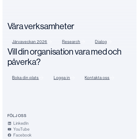
Våra verksamheter
Järvaveckan 2026
Research
Dialog
Vill din organisation vara med och
påverka?
Boka din plats
Logga in
Kontakta oss
FÖLJ OSS
LinkedIn
YouTube
Facebook