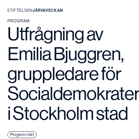
STIFTELSEN
JÄRVAVECKAN
Hoppa
PROGRAM
Utfrågning av
till
innehåll
Emilia Bjuggren,
gruppledare för
Socialdemokrate
i Stockholm stad
Program i tält