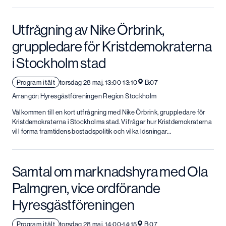
Utfrågning av Nike Örbrink,
gruppledare för Kristdemokraterna
i Stockholm stad
Program i tält
torsdag 28 maj, 13:00-13:10
B:07
Arrangör: Hyresgästföreningen Region Stockholm
Välkommen till en kort utfrågning med Nike Örbrink, gruppledare för
Kristdemokraterna i Stockholms stad. Vi frågar hur Kristdemokraterna
vill forma framtidens bostadspolitik och vilka lösningar…
Samtal om marknadshyra med Ola
Palmgren, vice ordförande
Hyresgäst­föreningen
Program i tält
torsdag 28 maj, 14:00-14:15
B:07