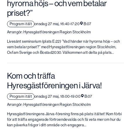
hyrorna höjs – och vem betalar
priset?”
Program i tält
onsdag 27 maj, 16:40-17:20
B:07
Arrangör: Hyresgästföreningen Region Stockholm
Livesänt seminarium (plats E:22) ”Vad händer när hyrorna höjs – och
vem betalar priset?” med Hyresgäst­föreningen region Stockholm,
Oxfam Sverige och Bostad2030. Välkommen att delta på plats…
Kom och träffa
Hyresgästföreningen i Järva!
Program i tält
onsdag 27 maj, 18:00-19:00
B:07
Arrangör: Hyresgästföreningen Region Stockholm
Hyresgästföreningens Järva-förening finns på plats i tältet! Kom förbi
för att träffa engagerade förtroendevalda och få veta mer om hur du
kan påverka frågor i ditt område och engagera…