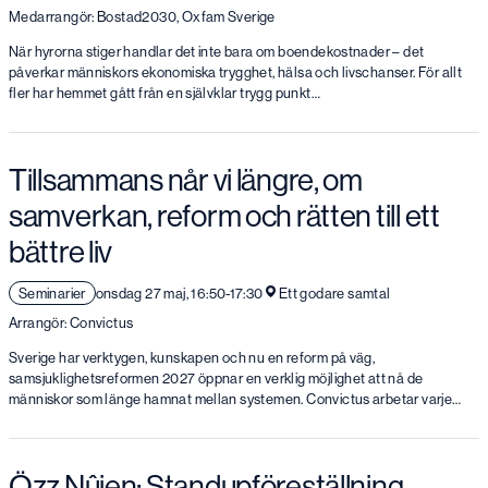
Medarrangör: Bostad2030, Oxfam Sverige
När hyrorna stiger handlar det inte bara om boendekostnader – det
påverkar människors ekonomiska trygghet, hälsa och livschanser. För allt
fler har hemmet gått från en självklar trygg punkt…
Tillsammans når vi längre, om
samverkan, reform och rätten till ett
bättre liv
Seminarier
onsdag 27 maj, 16:50-17:30
Ett godare samtal
Arrangör: Convictus
Sverige har verktygen, kunskapen och nu en reform på väg,
samsjuklighetsreformen 2027 öppnar en verklig möjlighet att nå de
människor som länge hamnat mellan systemen. Convictus arbetar varje…
Özz Nûjen: Standupföreställning