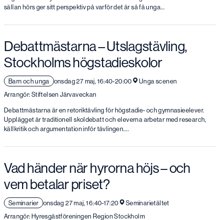
sällan hörs ger sitt perspektiv på varför det är så få unga…
Debattmästarna – Utslagstävling,
Stockholms högstadieskolor
Barn och unga
onsdag 27 maj, 16:40-20:00
Unga scenen
Arrangör: Stiftelsen Järvaveckan
Debattmästarna är en retoriktävling för högstadie- och gymnasieelever.
Upplägget är traditionell skoldebatt och eleverna arbetar med research,
källkritik och argumentation inför tävlingen….
Vad händer när hyrorna höjs – och
vem betalar priset?
Seminarier
onsdag 27 maj, 16:40-17:20
Seminarietältet
Arrangör: Hyresgästföreningen Region Stockholm