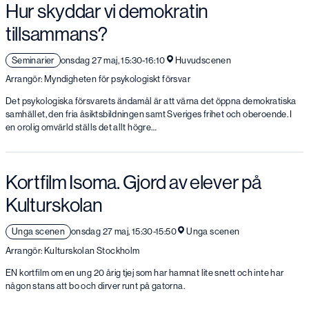
Hur skyddar vi demokratin
tillsammans?
Seminarier
onsdag 27 maj, 15:30-16:10
Huvudscenen
Arrangör: Myndigheten för psykologiskt försvar
Det psykologiska försvarets ändamål är att värna det öppna demokratiska
samhället, den fria åsiktsbildningen samt Sveriges frihet och oberoende. I
en orolig omvärld ställs det allt högre…
Kortfilm Isoma. Gjord av elever på
Kulturskolan
Unga scenen
onsdag 27 maj, 15:30-15:50
Unga scenen
Arrangör: Kulturskolan Stockholm
EN kortfilm om en ung 20 årig tjej som har hamnat lite snett och inte har
någon stans att bo och dirver runt på gatorna.