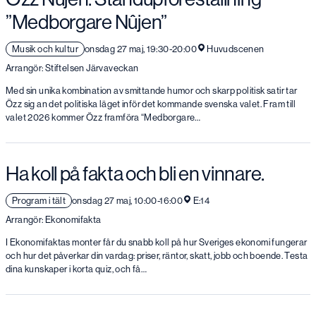
”Medborgare Nûjen”
Musik och kultur
onsdag 27 maj, 19:30-20:00
Huvudscenen
Arrangör: Stiftelsen Järvaveckan
Med sin unika kombination av smittande humor och skarp politisk satir tar
Özz sig an det politiska läget inför det kommande svenska valet. Fram till
valet 2026 kommer Özz framföra “Medborgare…
Ha koll på fakta och bli en vinnare.
Program i tält
onsdag 27 maj, 10:00-16:00
E:14
Arrangör: Ekonomifakta
I Ekonomifaktas monter får du snabb koll på hur Sveriges ekonomi fungerar
och hur det påverkar din vardag: priser, räntor, skatt, jobb och boende. Testa
dina kunskaper i korta quiz, och få…