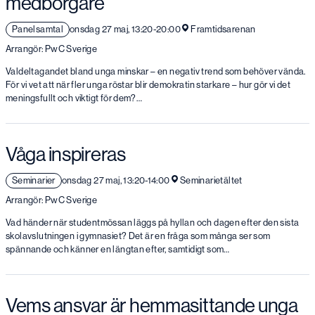
medborgare
Panelsamtal
onsdag 27 maj, 13:20-20:00
Framtidsarenan
Arrangör: PwC Sverige
Valdeltagandet bland unga minskar – en negativ trend som behöver vända.
För vi vet att när fler unga röstar blir demokratin starkare – hur gör vi det
meningsfullt och viktigt för dem?…
Våga inspireras
Seminarier
onsdag 27 maj, 13:20-14:00
Seminarietältet
Arrangör: PwC Sverige
Vad händer när studentmössan läggs på hyllan och dagen efter den sista
skolavslutningen i gymnasiet? Det är en fråga som många ser som
spännande och känner en längtan efter, samtidigt som…
Vems ansvar är hemmasittande unga