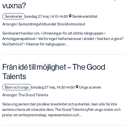
vuxna?
Seminarier
onsdag 27 maj, 14:10-14:50
Seminarietältet
Arrangör: Samordningsförbundet Stockholms stad
Seminariet handlar om: • Utmaningar för att stötta målgruppen •
Anhörigperspektivet • Varför inget helhetsansvar i stödet • Vad kan vi göra?
Vad behövs? • Visioner för målgruppen…
Från idé till möjlighet – The Good
Talents
Barn och unga
onsdag 27 maj, 14:30-14:50
Unga scenen
Arrangör: The Good Talents
Varje ung person bär på idéer, kreativitet och potential, men alla får inte
samma chans att utveckla dem. The Good Talents lyfter unga röster och
pratar om entreprenörskap, representation och…