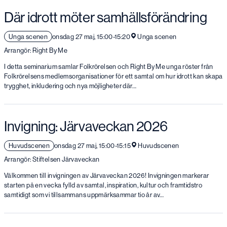
Där idrott möter samhällsförändring
Unga scenen
onsdag 27 maj, 15:00-15:20
Unga scenen
Arrangör: Right By Me
I detta seminarium samlar Folkrörelsen och Right By Me unga röster från
Folkrörelsens medlemsorganisationer för ett samtal om hur idrott kan skapa
trygghet, inkludering och nya möjligheter där…
Invigning: Järvaveckan 2026
Huvudscenen
onsdag 27 maj, 15:00-15:15
Huvudscenen
Arrangör: Stiftelsen Järvaveckan
Välkommen till invigningen av Järvaveckan 2026! Invigningen markerar
starten på en vecka fylld av samtal, inspiration, kultur och framtidstro
samtidigt som vi tillsammans uppmärksammar tio år av…