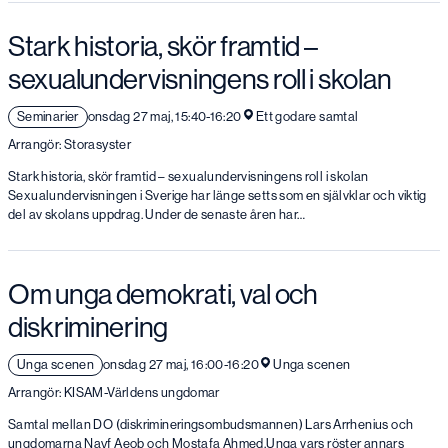
Stark historia, skör framtid –
sexualundervisningens roll i skolan
Seminarier
onsdag 27 maj, 15:40-16:20
Ett godare samtal
Arrangör: Storasyster
Stark historia, skör framtid – sexualundervisningens roll i skolan
Sexualundervisningen i Sverige har länge setts som en självklar och viktig
del av skolans uppdrag. Under de senaste åren har…
Om unga demokrati, val och
diskriminering
Unga scenen
onsdag 27 maj, 16:00-16:20
Unga scenen
Arrangör: KISAM-Världens ungdomar
Samtal mellan DO (diskrimineringsombudsmannen) Lars Arrhenius och
ungdomarna Nayf Aeob och Mostafa Ahmed.Unga vars röster annars