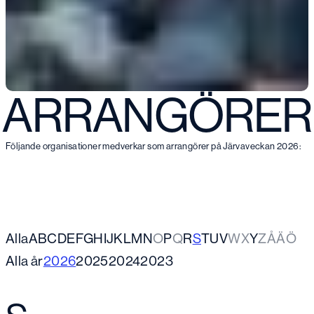
ARRANGÖRER
Följande organisationer medverkar som arrangörer på Järvaveckan 2026:
Alla
A
B
C
D
E
F
G
H
I
J
K
L
M
N
O
P
Q
R
S
T
U
V
W
X
Y
Z
Å
Ä
Ö
Alla år
2026
2025
2024
2023