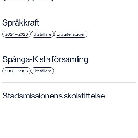
Språkkraft
2024 – 2026
Utställare
Erbjuder studier
Spånga-Kista församling
2023 – 2026
Utställare
Stadsmissionens skolstiftelse
2026
Scener & seminarier
Stiftelsen 1825