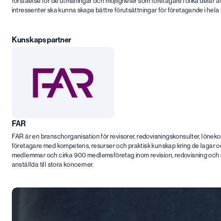
förståelse för de utmaningar och möjligheter som företagare i olika delar a
intressenter ska kunna skapa bättre förutsättningar för företagande i hela 
Kunskapspartner
FAR
FAR är en branschorganisation för revisorer, redovisningskonsulter, löne
företagare med kompetens, resurser och praktisk kunskap kring de lagar oc
medlemmar och cirka 900 medlemsföretag inom revision, redovisning och r
anställda till stora koncerner.