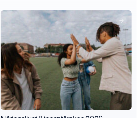
Näringslivet & innanförskap 2026:
Företagens engagemang för unga i utsatta
områden