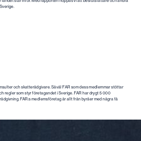
v landet står inför. Med rapporten hoppas vi att beslutsfattare och andra
Sverige.
konsulter och skatterådgivare. Såväl FAR som dess medlemmar stöttar
h regler som styr företagandet i Sverige. FAR har drygt 5 000
ådgivning. FAR:s medlemsföretag är allt från byråer med några få