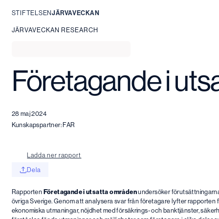
STIFTELSEN
JÄRVAVECKAN
Hoppa
JÄRVAVECKAN RESEARCH
till
innehåll
Navigation
Loading
menu
table
Företagande i uts
for
of
main
contents…
content
headings.
Use
tab
28 maj 2024
to
Kunskapspartner: FAR
navigate
through
links.
Ladda ner rapport
Dela
Rapporten
Företagande i utsatta områden
undersöker förutsättningarna 
övriga Sverige. Genom att analysera svar från företagare lyfter rapporten fr
ekonomiska utmaningar, nöjdhet med försäkrings- och banktjänster, säkerhet,