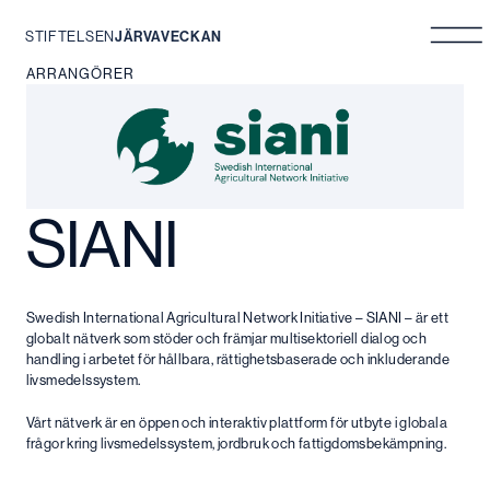
STIFTELSEN
JÄRVAVECKAN
Hoppa
ARRANGÖRER
till
innehåll
SIANI
Swedish International Agricultural Network Initiative – SIANI – är ett
globalt nätverk som stöder och främjar multisektoriell dialog och
handling i arbetet för hållbara, rättighetsbaserade och inkluderande
livsmedelssystem.
Vårt nätverk är en öppen och interaktiv plattform för utbyte i globala
frågor kring livsmedelssystem, jordbruk och fattigdomsbekämpning.