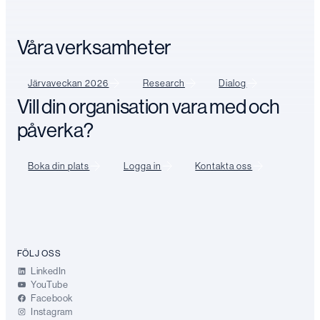
Våra verksamheter
Järvaveckan 2026
Research
Dialog
Vill din organisation vara med och
påverka?
Boka din plats
Logga in
Kontakta oss
FÖLJ OSS
LinkedIn
YouTube
Facebook
Instagram