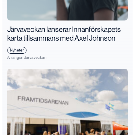
Järvaveckan lanserar Innanförskapets
karta tillsammans med Axel Johnson
Nyheter
Arrangör:
Järvaveckan