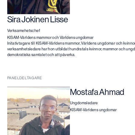
Sira Jokinen Lisse
Verksamehetschef
KISAM-Världens mammor och Världens ungdomar
Initativtagare till KISAM-Världens mammor, Världens ungdomar och kvinno
verksamhetsledare har hon utbildat hundratals kvinnor, mammor och ungdo
demokratiska samtalet och att påverka.
PANELDELTAGARE
Mostafa Ahmad
Ungdomsledare
KISAM-Världens ungdomar