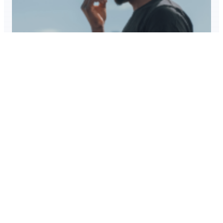
Järvaveckan lanserar Innanförskapets
karta tillsammans med Axel Johnson
Nyheter
4 feb 2025