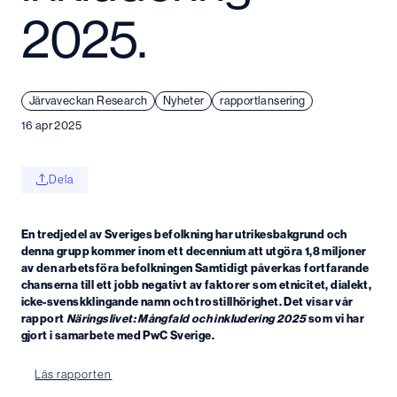
2025.
Järvaveckan Research
Nyheter
rapportlansering
16 apr 2025
Dela
En tredjedel av Sveriges befolkning har utrikesbakgrund och
denna grupp kommer inom ett decennium att utgöra 1,8 miljoner
av den arbetsföra befolkningen Samtidigt påverkas fortfarande
chanserna till ett jobb negativt av faktorer som etnicitet, dialekt,
icke-svenskklingande namn och trostillhörighet. Det visar vår
rapport
Näringslivet: Mångfald och inkludering 2025
som vi har
gjort i samarbete med PwC Sverige.
Läs rapporten