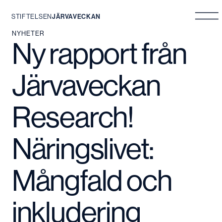
STIFTELSEN
JÄRVAVECKAN
Hoppa
NYHETER
Ny rapport från
till
innehåll
Järvaveckan
Research!
Näringslivet:
Mångfald och
inkludering