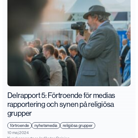
Delrapport 5: Förtroende för medias
rapportering och synen på religiösa
grupper
förtroende
nyhetsmedia
religiösa grupper
10 maj 2024