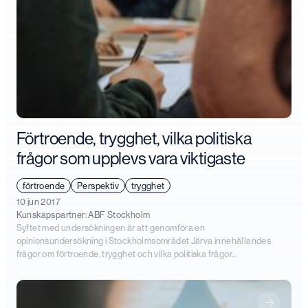
Förtroende, trygghet, vilka politiska
frågor som upplevs vara viktigaste
förtroende
Perspektiv
trygghet
10 jun 2017
Kunskapspartner:
ABF Stockholm
Syftet med undersökningen är att genomföra en
opinionsundersökning i Stockholmsområdet Järva innehållandes
frågor om förtroende, trygghet och vilka politiska frågor…