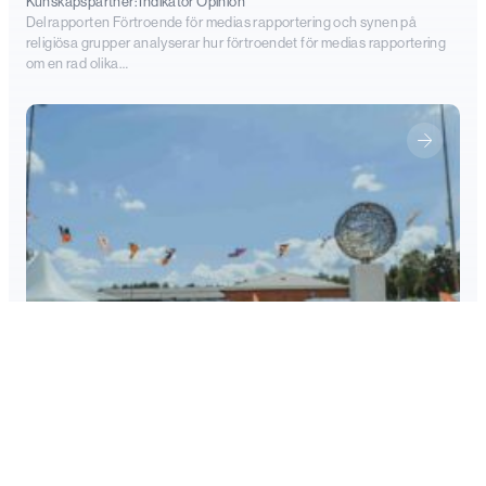
Kunskapspartner:
Indikator Opinion
Delrapporten Förtroende för medias rapportering och synen på
religiösa grupper analyserar hur förtroendet för medias rapportering
om en rad olika…
Valdeltagande och demokrati: EU-valet