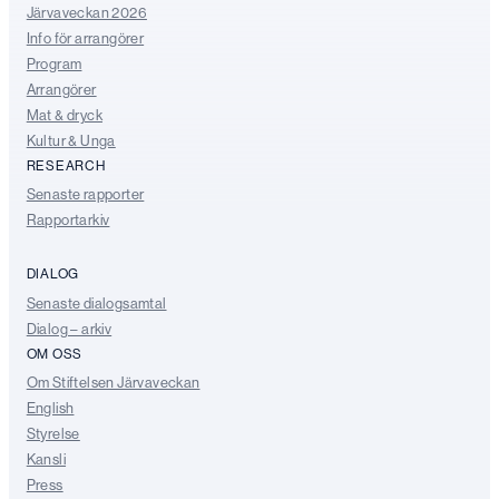
Järvaveckan 2026
Info för arrangörer
Program
Arrangörer
Mat & dryck
Kultur & Unga
RESEARCH
Senaste rapporter
Rapportarkiv
DIALOG
Senaste dialogsamtal
Dialog – arkiv
OM OSS
Om Stiftelsen Järvaveckan
English
Styrelse
Kansli
Press