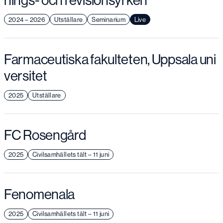
nings- och revisionsyrken
2024 – 2026
Utställare
Seminarium
Live
Farmaceutiska fakulteten, Uppsala uni
versitet
2025
Utställare
FC Rosengård
2025
Civilsamhällets tält – 11 juni
Fenomenala
2025
Civilsamhällets tält – 11 juni