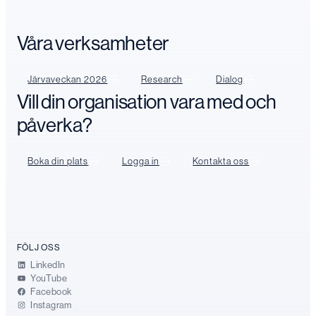
Våra verksamheter
Järvaveckan 2026
Research
Dialog
Vill din organisation vara med och
påverka?
Boka din plats
Logga in
Kontakta oss
FÖLJ OSS
LinkedIn
YouTube
Facebook
Instagram