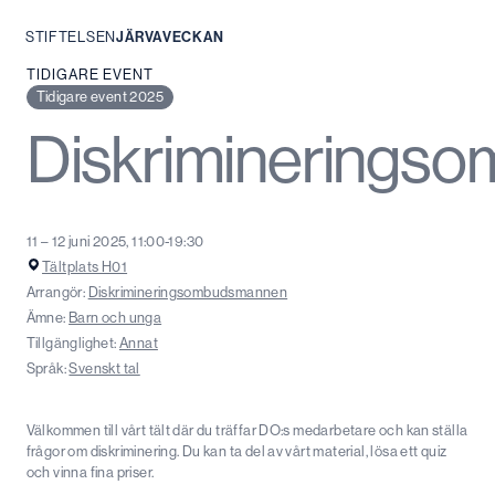
STIFTELSEN
JÄRVAVECKAN
Hoppa
TIDIGARE EVENT
till
Tidigare event 2025
innehåll
Diskriminerings
11 – 12 juni 2025, 11:00-19:30
Tältplats H01
Arrangör:
Diskrimineringsombudsmannen
Ämne:
Barn och unga
Tillgänglighet:
Annat
Språk:
Svenskt tal
Välkommen till vårt tält där du träffar DO:s medarbetare och kan ställa
frågor om diskriminering. Du kan ta del av vårt material, lösa ett quiz
och vinna fina priser.