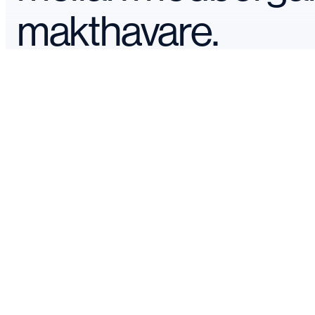
makthavare.
Våra verksamheter
Järvaveckan 2026
Research
Dialog
FÖLJ OSS
LinkedIn
YouTube
Facebook
Instagram