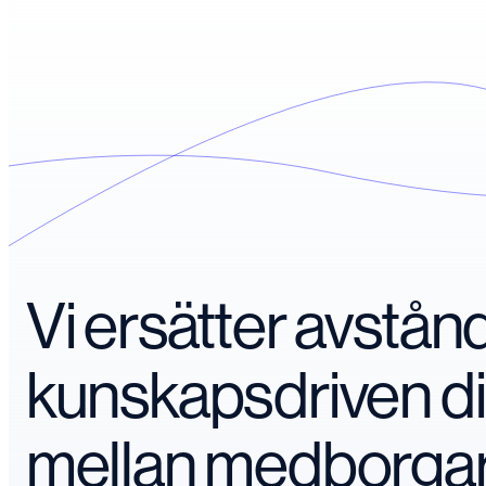
Vi ersätter avstå
kunskapsdriven d
mellan medborga