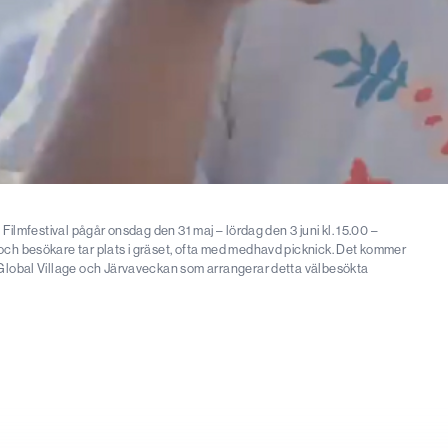
s Filmfestival pågår onsdag den 31 maj – lördag den 3 juni kl. 15.00 –
 och besökare tar plats i gräset, ofta med medhavd picknick. Det kommer
he Global Village och Järvaveckan som arrangerar detta välbesökta