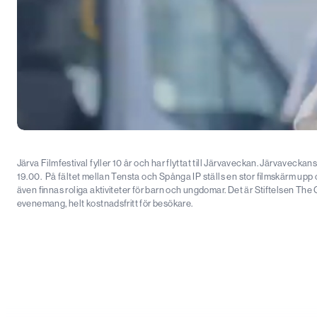
Järva Filmfestival fyller 10 år och har flyttat till Järvaveckan. Järvaveckan
19.00. På fältet mellan Tensta och Spånga IP ställs en stor filmskärm upp
även finnas roliga aktiviteter för barn och ungdomar. Det är Stiftelsen T
evenemang, helt kostnadsfritt för besökare.