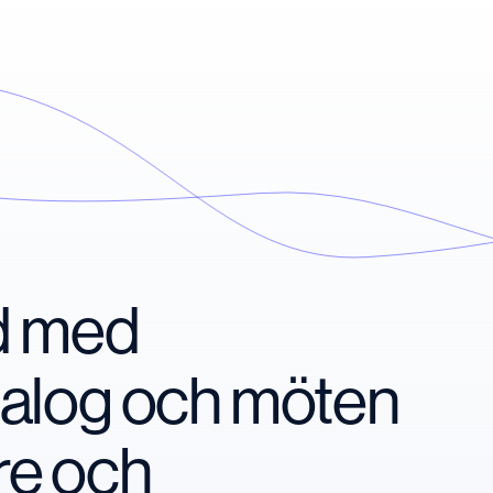
nd med
ialog och möten
re och