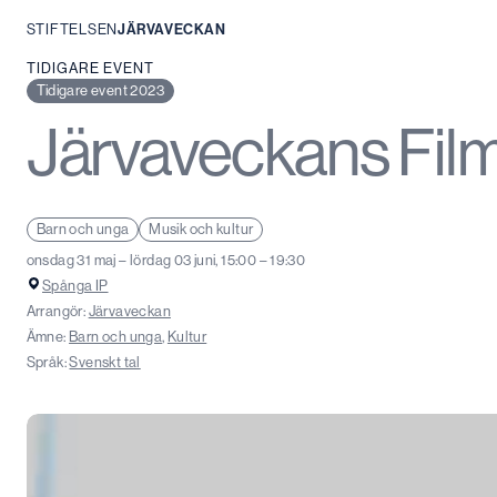
STIFTELSEN
JÄRVAVECKAN
Hoppa
TIDIGARE EVENT
till
Tidigare event 2023
innehåll
Järvaveckans Film
Barn och unga
Musik och kultur
onsdag 31 maj – lördag 03 juni, 15:00 – 19:30
Spånga IP
Arrangör:
Järvaveckan
Ämne:
Barn och unga
,
Kultur
Språk:
Svenskt tal