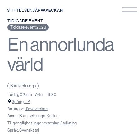
STIFTELSEN
JÄRVAVECKAN
Hoppa
TIDIGARE EVENT
till
Tidigare event 2023
innehåll
En annorlunda
värld
Barn och unga
fredag 02 juni, 17:45 – 19:30
Spånga IP
Arrangör:
Järvaveckan
Ämne:
Barn och unga
,
Kultur
Tillgänglighet:
Ingen textning / tolkning
Språk:
Svenskt tal