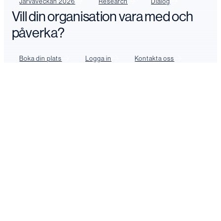
Järvaveckan 2026
Research
Dialog
Vill din organisation vara med och
påverka?
Boka din plats
Logga in
Kontakta oss
FÖLJ OSS
LinkedIn
YouTube
Facebook
Instagram
Prenumenera på vårt nyhetsbrev
JÄRVAVECKAN 2026
Järvaveckan 2026
Info för arrangörer