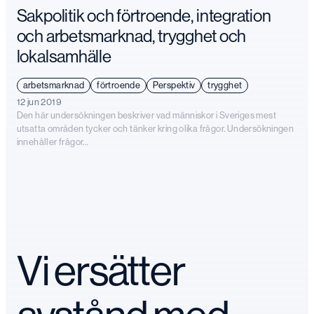
Sakpolitik och förtroende, integration
och arbetsmarknad, trygghet och
lokalsamhälle
arbetsmarknad
förtroende
Perspektiv
trygghet
12 jun 2019
Den här undersökningen beskriver vad människor i Sveriges mest
utsatta områden tycker och tänker kring olika frågor. Undersökningen
innehåller frågor…
Vi ersätter