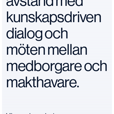
avstånd med
kunskapsdriven
dialog och
möten mellan
medborgare och
makthavare.