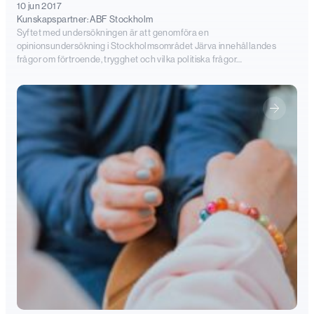
10 jun 2017
Kunskapspartner:
ABF Stockholm
Syftet med undersökningen är att genomföra en
opinionsundersökning i Stockholmsområdet Järva innehållandes
frågor om förtroende, trygghet och vilka politiska frågor…