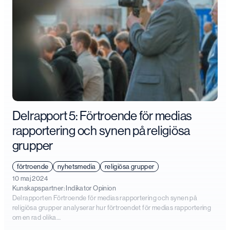
Delrapport 5: Förtroende för medias
rapportering och synen på religiösa
grupper
förtroende
nyhetsmedia
religiösa grupper
10 maj 2024
Kunskapspartner:
Indikator Opinion
Delrapporten Förtroende för medias rapportering och synen på
religiösa grupper analyserar hur förtroendet för medias rapportering
om en rad olika…