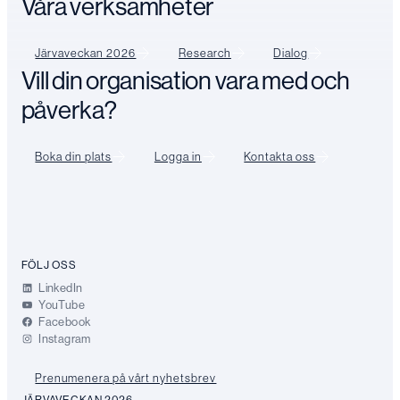
Våra verksamheter
Järvaveckan 2026
Research
Dialog
Vill din organisation vara med och
påverka?
Boka din plats
Logga in
Kontakta oss
FÖLJ OSS
LinkedIn
YouTube
Facebook
Instagram
Prenumenera på vårt nyhetsbrev
JÄRVAVECKAN 2026