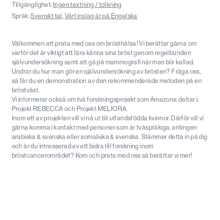
Tillgänglighet:
Ingen textning / tolkning
Språk:
Svenskt tal
,
Vårt inslag är på Engelska
Välkommen att prata med oss om brösthälsa! Vi berättar gärna om
varför det är viktigt att lära känna sina bröst genom regelbunden
självundersökning samt att gå på mammografi när man blir kallad.
Undrar du hur man gör en självundersökning av brösten? Fråga oss,
så får du en demonstration av den rekommenderade metoden på en
bröstväst.
Vi informerar också om två forskningsprojekt som Amazona deltar i:
Projekt REBECCA och Projekt MELIORA.
Inom ett av projekten vill vi nå ut till utlandsfödda kvinnor. Därför vill vi
gärna komma i kontakt med personer som är tvåspråkiga, antingen
arabiska & svenska eller somaliska & svenska. Stämmer detta in på dig
och är du intresserad av att bidra till forskning inom
bröstcancerområdet? Kom och prata med oss så berättar vi mer!