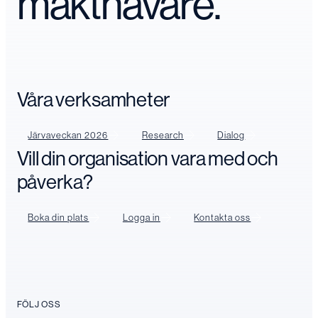
makthavare.
Våra verksamheter
Järvaveckan 2026
Research
Dialog
Vill din organisation vara med och
påverka?
Boka din plats
Logga in
Kontakta oss
FÖLJ OSS