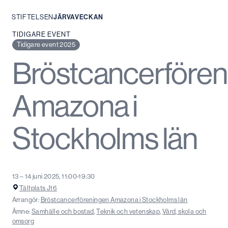
STIFTELSEN
JÄRVAVECKAN
Hoppa
TIDIGARE EVENT
till
Tidigare event 2025
innehåll
Bröstcancerfören
Amazona i
Stockholms län
13 – 14 juni 2025, 11:00-19:30
Tältplats J16
Arrangör:
Bröstcancerföreningen Amazona i Stockholms län
Ämne:
Samhälle och bostad
,
Teknik och vetenskap
,
Vård, skola och
omsorg