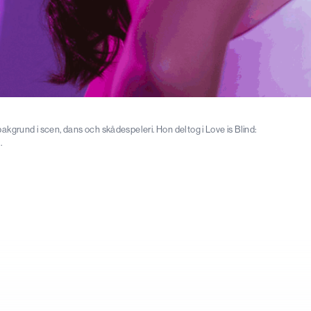
kgrund i scen, dans och skådespeleri. Hon deltog i Love is Blind:
.