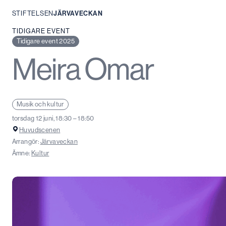
STIFTELSEN
JÄRVAVECKAN
Hoppa
TIDIGARE EVENT
till
Tidigare event 2025
innehåll
Meira Omar
Musik och kultur
torsdag 12 juni, 18:30 – 18:50
Huvudscenen
Arrangör:
Järvaveckan
Ämne:
Kultur