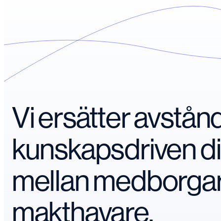
Vi ersätter avstå
kunskapsdriven d
mellan medborga
makthavare.