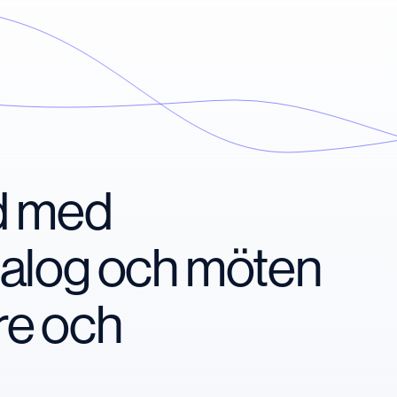
nd med
ialog och möten
re och