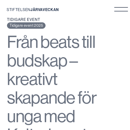
STIFTELSEN
JÄRVAVECKAN
Hoppa
TIDIGARE EVENT
till
Tidigare event 2025
innehåll
Från beats till
budskap –
kreativt
skapande för
unga med