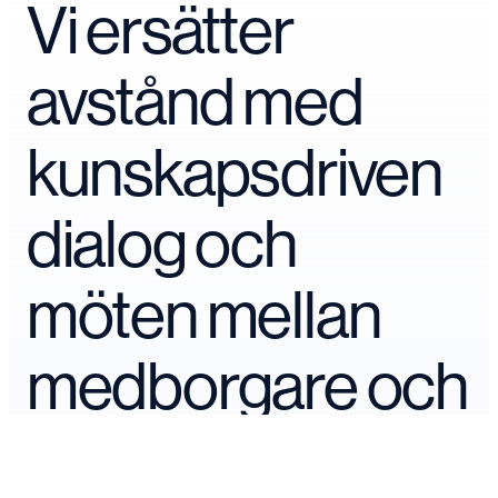
Vi ersätter
avstånd med
kunskapsdriven
dialog och
möten mellan
medborgare och
makthavare.