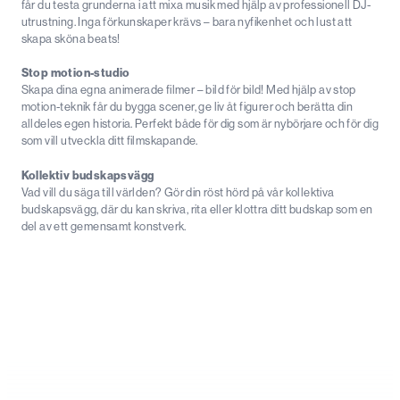
får du testa grunderna i att mixa musik med hjälp av professionell DJ-
utrustning. Inga förkunskaper krävs – bara nyfikenhet och lust att
skapa sköna beats!
Stop motion-studio
Skapa dina egna animerade filmer – bild för bild! Med hjälp av stop
motion-teknik får du bygga scener, ge liv åt figurer och berätta din
alldeles egen historia. Perfekt både för dig som är nybörjare och för dig
som vill utveckla ditt filmskapande.
Kollektiv budskapsvägg
Vad vill du säga till världen? Gör din röst hörd på vår kollektiva
budskapsvägg, där du kan skriva, rita eller klottra ditt budskap som en
del av ett gemensamt konstverk.