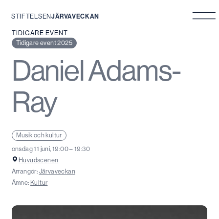
STIFTELSEN
JÄRVAVECKAN
Hoppa
TIDIGARE EVENT
till
Tidigare event 2025
innehåll
Daniel Adams-
Ray
Musik och kultur
onsdag 11 juni, 19:00 – 19:30
Huvudscenen
Arrangör:
Järvaveckan
Ämne:
Kultur