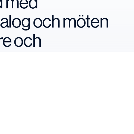
nd med
ialog och möten
re och
Vill din organisatio
Boka din plats
Logga in