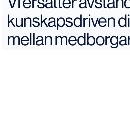
Vi ersätter avstå
kunskapsdriven d
mellan medborga
makthavare.
Våra verksamheter
Järvaveckan 2026
Research
Dialog