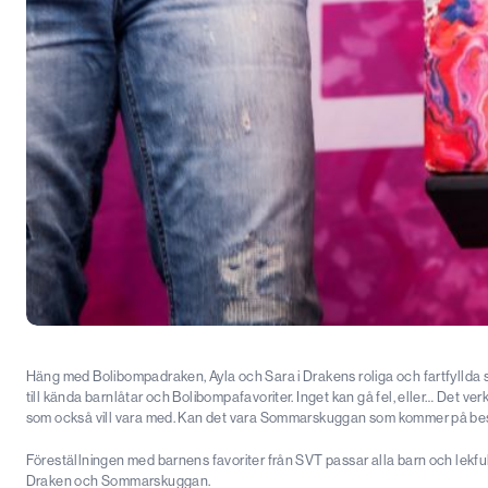
Häng med Bolibompadraken, Ayla och Sara i Drakens roliga och fartfyllda 
till kända barnlåtar och Bolibompafavoriter. Inget kan gå fel, eller… Det v
som också vill vara med. Kan det vara Sommarskuggan som kommer på besök
Föreställningen med barnens favoriter från SVT passar alla barn och lekf
Draken och Sommarskuggan.