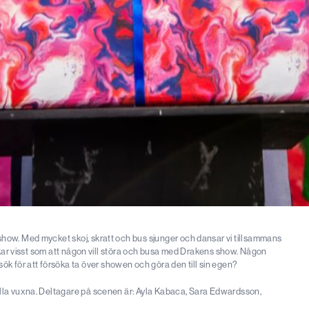
show. Med mycket skoj, skratt och bus sjunger och dansar vi tillsammans
erkar visst som att någon vill störa och busa med Drakens show. Någon
 för att försöka ta över showen och göra den till sin egen?
ulla vuxna. Deltagare på scenen är: Ayla Kabaca, Sara Edwardsson,