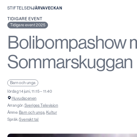
STIFTELSEN
JÄRVAVECKAN
Hoppa
TIDIGARE EVENT
till
Tidigare event 2025
innehåll
Bolibompashow m
Sommarskuggan
Barn och unga
lördag 14 juni, 11:15 – 11:40
Huvudscenen
Arrangör:
Sveriges Television
Ämne:
Barn och unga
,
Kultur
Språk:
Svenskt tal