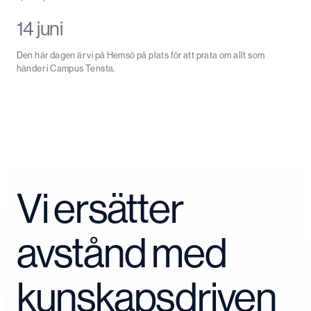
14 juni
Den här dagen är vi på Hemsö på plats för att prata om allt som
händer i Campus Tensta.
Vi ersätter
avstånd med
kunskapsdriven