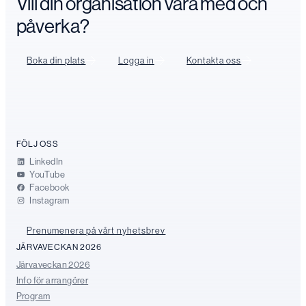
Vill din organisation vara med och
påverka?
Boka din plats
Logga in
Kontakta oss
FÖLJ OSS
LinkedIn
YouTube
Facebook
Instagram
Prenumenera på vårt nyhetsbrev
JÄRVAVECKAN 2026
Järvaveckan 2026
Info för arrangörer
Program