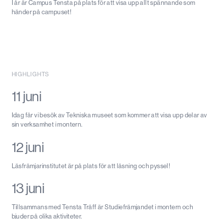
I år är Campus Tensta på plats för att visa upp allt spännande som
händer på campuset!
HIGHLIGHTS
11 juni
Idag får vi besök av Tekniska museet som kommer att visa upp delar av
sin verksamhet i montern.
12 juni
Läsfrämjarinstitutet är på plats för att läsning och pyssel!
13 juni
Tillsammans med Tensta Träff är Studiefrämjandet i montern och
bjuder på olika aktiviteter.