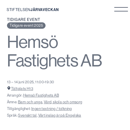
STIFTELSEN
JÄRVAVECKAN
Hoppa
TIDIGARE EVENT
till
Tidigare event 2025
innehåll
Hemsö
Fastighets AB
13 – 14 juni 2025, 11:00-19:30
Tältplats H13
Arrangör:
Hemsö Fastighets AB
Ämne:
Barn och unga
,
Vård, skola och omsorg
Tillgänglighet:
Ingen textning / tolkning
Språk:
Svenskt tal
,
Vårt inslag är på Engelska