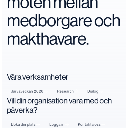
möten mellan
medborgare och
makthavare.
Våra verksamheter
Järvaveckan 2026
Research
Dialog
Vill din organisation vara med och
påverka?
Boka din plats
Logga in
Kontakta oss