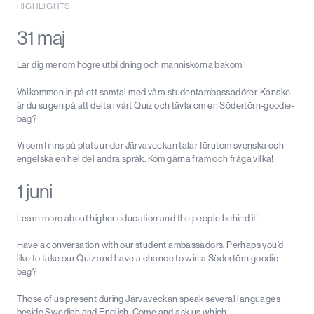
HIGHLIGHTS
31 maj
Lär dig mer om högre utbildning och människorna bakom!
Välkommen in på ett samtal med våra studentambassadörer. Kanske
är du sugen på att delta i vårt Quiz och tävla om en Södertörn-goodie-
bag?
Vi som finns på plats under Järvaveckan talar förutom svenska och
engelska en hel del andra språk. Kom gärna fram och fråga vilka!
1 juni
Learn more about higher education and the people behind it!
Have a conversation with our student ambassadors. Perhaps you’d
like to take our Quiz and have a chance to win a Södertörn goodie
bag?
Those of us present during Järvaveckan speak several languages
beside Swedish and English. Come and ask us which!