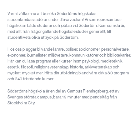
Varmt välkomna att besöka Södertörns högskolas
studentambassadörer under Järvaveckan! Vi som representerar
högskolan både studerar och jobbar vid Södertörn. Kom som du är,
med allt från frågor gällande högskolestudier generellt, till
studentlivets olika uttryck på Södertörn.
Hos oss pluggar blivande lärare, poliser, socionomer, personalvetare,
ekonomer, journalister, miljövetare, kommunikatörer och bibliotekarier.
Här kan du läsa program eller kurser inom psykologi, medieteknik,
estetik, filosofi, religionsvetenskap, historia, arkivvetenskap och
mycket, mycket mer. Hitta din utbildning bland våra cirka 80 program
och 340 fristående kurser.
Södertörns högskola är en del av Campus Flemingsberg, ett av
Sveriges största campus, bara 19 minuter med pendeltåg från
Stockholm City.