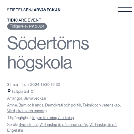
STIFTELSEN
JÄRVAVECKAN
Hoppa
TIDIGARE EVENT
till
Tidigare event 2024
innehåll
Södertörns
högskola
31 maj – 1 juni 2024, 11:00-19:30
Tältplats: F07
Arrangör:
Järvaveckan
Ämne:
Barn och unga
,
Demokrati och politik
,
Teknik och vetenskap
,
Vård, skola och omsorg
Tillgänglighet:
Ingen textning / tolkning
Språk:
Svenskt tal
,
Vårt inslag är på annat språk
,
Vårt inslag är på
Engelska