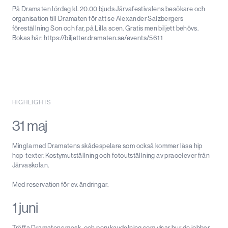
På Dramaten lördag kl. 20.00 bjuds Järvafestivalens besökare och
organisation till Dramaten för att se Alexander Salzbergers
föreställning Son och far, på Lilla scen. Gratis men biljett behövs.
Bokas här: https://biljetter.dramaten.se/events/5611
HIGHLIGHTS
31 maj
Mingla med Dramatens skådespelare som också kommer läsa hip
hop-texter. Kostymutställning och fotoutställning av praoelever från
Järvaskolan.
Med reservation för ev. ändringar.
1 juni
Träffa Dramatens mask- och perukavdelning som visar hur de jobbar.