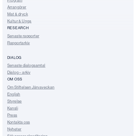
Program
Arrangörer
Mat & dryck
Kultur & Unga
RESEARCH
Senaste rapporter
Rapportarkiv
DIALOG
Senaste dialogsamtal
Dialog – arkiv
OM OSS
Om Stiftelsen Järvaveckan
English
Styrelse
Kansli
Press
Kontakta oss
Nyheter