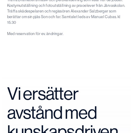
Kostymutställning och fotoutställning av praoelever från Järvaskolan.
Träffa skådespelaren och regissören Alexander Salzberger som
berättar om sin pjäs Son och far. Samtalet leds av Manuel Cubas. kl
15.30
Med reservation för ev. ändringar.
Vi ersätter
avstånd med
kunskapsdriven