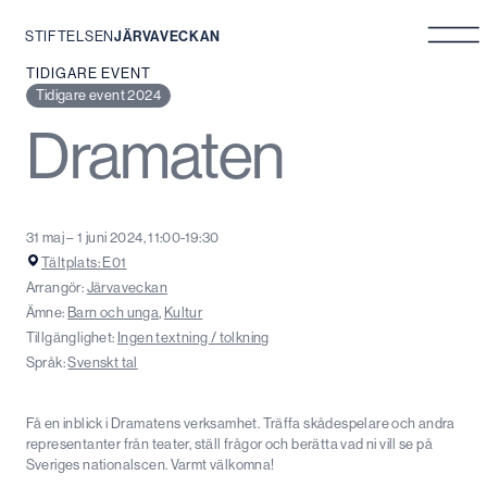
STIFTELSEN
JÄRVAVECKAN
Hoppa
TIDIGARE EVENT
till
Tidigare event 2024
innehåll
Dramaten
31 maj – 1 juni 2024, 11:00-19:30
Tältplats: E01
Arrangör:
Järvaveckan
Ämne:
Barn och unga
,
Kultur
Tillgänglighet:
Ingen textning / tolkning
Språk:
Svenskt tal
Få en inblick i Dramatens verksamhet. Träffa skådespelare och andra
representanter från teater, ställ frågor och berätta vad ni vill se på
Sveriges nationalscen. Varmt välkomna!