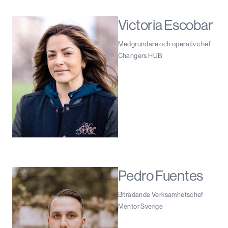
Victoria Escobar
Medgrundare och operativ chef
Changers HUB
Pedro Fuentes
Biträdande Verksamhetschef
Mentor Sverige