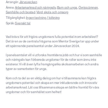
Arrangör:
Järvaveckan
Ämne:
Arbetsmarknad och näringsliv
,
Barn och unga
,
Övriga ämnen
,
Samhälle och bostad
,
Vård, skola och omsorg
Tillgänglighet:
Ingen textning / tolkning
Språk:
Svenskt tal
Vad krävs för att frigöra ungdomars fulla potential inom arbetslivet?
Det är en av de centrala frågorna som Mentor Sverige tar upp under
ett spännande panelsamtal under Järvaveckan 2024.
I panelsamtalet vill vi utforska framtidens jobb och hur vi som samhälle
och näringsliv kan förbereda ungdomar för de roller som ännu inte
existerar. Vi vill även lyfta framgångsrika skolsamarbeten och andra
typer av samarbeten för unga.
Kom och ta del av en viktig dialog om hur vi tillsammans kan frigöra
ungdomars potential och skapa en mer inkluderande och innovativ
arbetsmarknad. Låt oss tillsammans skapa en bättre framtid för våra
ungdomar och för samhället som helhet!