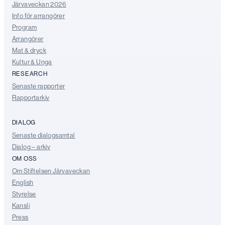
Järvaveckan 2026
Info för arrangörer
Program
Arrangörer
Mat & dryck
Kultur & Unga
RESEARCH
Senaste rapporter
Rapportarkiv
DIALOG
Senaste dialogsamtal
Dialog – arkiv
OM OSS
Om Stiftelsen Järvaveckan
English
Styrelse
Kansli
Press